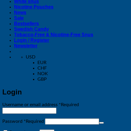
White snus
Nicotine Pouches
News
Sale
Bestsellers
Swedish Candy
Tobacco-Free & Nicotine-Free Snus
Login / Register
Newsletter
USD
EUR
CHF
NOK
GBP
Login
Username or email address
*
Required
Password
*
Required