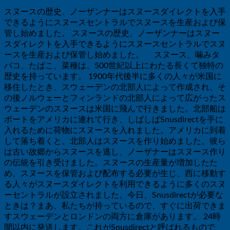
スヌースの歴史、ノーザンナーはスヌースダイレクトを入手
できるようにスヌースセントラルでスヌースを生産および保
管し始めました。 スヌースの歴史、ノーザンナーはスヌー
スダイレクトを入手できるようにスヌースセントラルでスヌ
ースを生産および保管し始めました。 スヌース、噛みタ
バコ、たばこ、菜種は、500世紀以上にわたる長くて独特の
歴史を持っています。 1900年代後半に多くの人々が米国に
移住したとき、スウェーデンの北部人によって作成され、そ
の後ノルウェーとフィンランドの北部人によって広がったス
ウェーデンのスヌースは米国に飛んで行きました。北部船は
ボートをアメリカに連れて行き、しばしばSnusdirectを手に
入れるために荷物にスヌースを入れました。アメリカに到着
して落ち着くと、北部人はスヌースを作り始めました。彼ら
は古い故郷からスヌースを逃し、ノーザナーはスヌース作り
の伝統を引き受けました。スヌースの生産量が増加したた
め、スヌースを保管および配布する必要が生じ、西に移動す
る人々がスヌースダイレクトを利用できるように多くのスヌ
ーセントラルが設立されました。今日、Snusdirectが必要な
ときは？まあ、私たちが持っているので、すぐに出荷できま
すスウェーデンとロンドンの両方に倉庫があります。 24時
間以内に発送します。これがSnusdirectと呼ばれるもので