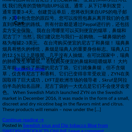
线 我们所有的货物均由UPS运送。通常，从下订单到发货，
通常需要3-4天。创建货运单后，您将收到来自UPS的电子邮
0
件，其中包含您的跟踪号。您可以按照包裹从离开我们的仓库
Cart
直到到达您的路线。所有付款都是通过Paypal进行的，还包括
卖方安全保险。 我在台湾哪里可以买到便宜的烟草，鼻烟和
尼古丁？ 当然，我们建议您与我们一起购物。一罐鼻烟的价
格为每罐2-3美元。 在台湾购买便宜的尼古丁和鼻烟！ 瑞典鼻
烟具有悠久的传统，鼻烟是瑞典人的重要身份标志。瑞典人口
的12.5％以上是嗅闻。几乎没有人抽烟。在可比国家中，瑞典
No products in the cart.
的肺癌发生率最低。 在线购买便宜的鼻烟和咀嚼烟草！ 大约
五年前，推出了所谓的尼古丁袋。它们就像鼻烟，但不含烟
Return to shop
草，仅含有尼古丁和香料。它们已变得非常受欢迎，ZYN在美
国取得了巨大成功，LYFT是欧洲市场的领导者，Skruf是阿拉
伯半岛的知名品牌。尼古丁袋的一大优点是它们不会使牙齿变
色。 When Swedish Match launched ZYN on the Swedish
market in December 2016, it was made in the form of a small,
discreet and dry nicotine bag in the flavors mint and citrus.
These products will remain – now under the […]
Continue reading
→
Posted in
Swedish snus and Dip tobacco Blog from
SWEDISHPRODUCTS.ONLINE
Leave a comment