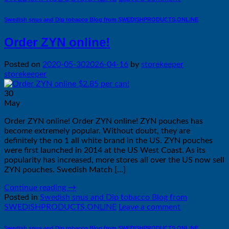
Swedish snus and Dip tobacco Blog from SWEDISHPRODUCTS.ONLINE
Order ZYN online!
Posted on
2020-05-30
2026-04-16
by
storekeeper
storekeeper
30
May
Order ZYN online! Order ZYN online! ZYN pouches has
become extremely popular. Without doubt, they are
definitely the no 1 all white brand in the US. ZYN pouches
were first launched in 2014 at the US West Coast. As its
popularity has increased, more stores all over the US now sell
ZYN pouches. Swedish Match […]
Continue reading
→
Posted in
Swedish snus and Dip tobacco Blog from
SWEDISHPRODUCTS.ONLINE
Leave a comment
Swedish snus and Dip tobacco Blog from SWEDISHPRODUCTS.ONLINE