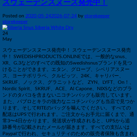
スウェーデンスヌース発売中！
Posted on
2020-05-24
2026-07-24
by
storekeeper
storekeeper
24
May
スウェーデンスヌース発売中！ スウェーデンスヌース発売
中！ SWEDISHPRODUCTS.ONLINEでは、一般的なsnus、
XR、G.3などのすべての既知のSwedishsnusブランドを見つ
けることができます。エタン、グローブ、シベリアスヌー
ス、ヨーテボリラペ、クルビッツ、24K、キャリバー、
SKRUF、ノックス、グラニットなど。 ZYN、LYFT、On！、
Nordic Spirit、SKRUF、ACE、Al Capone、NIXSなどのブラ
ンドのタバコを含まないニコチンバッグも販売しています。
また、パブロとキラの強力なニコチンバッグも当店で見つか
ります。そしてRITEのバッグを噛んでください。 すべての
配送はUPSで行われます。ご注文からお手元に届くまで、通
常3〜4日かかります。発送状が作成されると、UPSから追
跡番号が記載されたメールが届きます。すべての支払いは
Paypalで行われ、セキュリティのための販売者保険も含まれ