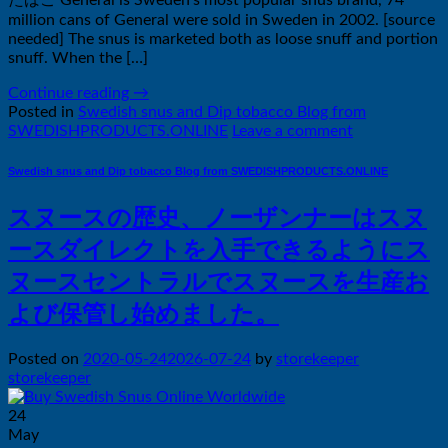
million cans of General were sold in Sweden in 2002. [source
needed] The snus is marketed both as loose snuff and portion
snuff. When the […]
Continue reading
→
Posted in
Swedish snus and Dip tobacco Blog from
SWEDISHPRODUCTS.ONLINE
Leave a comment
Swedish snus and Dip tobacco Blog from SWEDISHPRODUCTS.ONLINE
スヌースの歴史、ノーザンナーはスヌ
ースダイレクトを入手できるようにス
ヌースセントラルでスヌースを生産お
よび保管し始めました。
Posted on
2020-05-24
2026-07-24
by
storekeeper
storekeeper
24
May