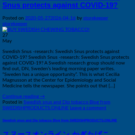
Snus protects against COVID-19?
Posted on
2020-05-27
2026-04-16
by
storekeeper
storekeeper
27
May
Swedish Snus -research: Swedish Snus protects against
COVID-19? Swedish Snus -research: Swedish Snus protects
against COVID-19? A Swedish research group should now
find out, DN, Sweden’s leading morning paper writes.
“Sweden has a unique opportunity”. This is what Cecilia
Magnusson at the Center for Epidemiology and Social
Medicine tells the newspaper. She points out that […]
Continue reading
→
Posted in
Swedish snus and Dip tobacco Blog from
SWEDISHPRODUCTS.ONLINE
Leave a comment
Swedish snus and Dip tobacco Blog from SWEDISHPRODUCTS.ONLINE
スヌースオンライン かぎたばこ