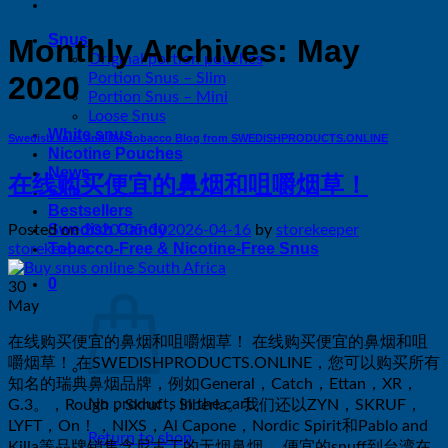
Snus
Monthly Archives:
May
Original portion pouches
Portion Snus – Slim
2020
Portion Snus – Mini
Loose Snus
White snus
Swedish snus and Dip tobacco Blog from SWEDISHPRODUCTS.ONLINE
Nicotine Pouches
News
在线购买便宜的鼻烟和咀嚼烟草！
Sale
Bestsellers
Swedish Candy
Posted on
2020-05-30
2026-04-16
by
storekeeper
Tobacco-Free & Nicotine-Free Snus
storekeeper
0
30
May
在线购买便宜的鼻烟和咀嚼烟草！ 在线购买便宜的鼻烟和咀
嚼烟草！ 在SWEDISHPRODUCTS.ONLINE，您可以购买所有
知名的瑞典鼻烟品牌，例如General，Catch，Ettan，XR，
No products in the cart.
G.3。，Rough，Skruf，Siberia。我们还以ZYN，SKRUF，
LYFT，On！，NIXS，Al Capone，Nordic Spirit和Pablo and
Return to shop
Killa等品牌销售含尼古丁的无烟鼻烟。 便宜的snuff到台湾在