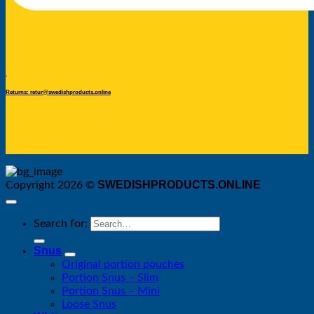
Returns: retur@swedishproducts.online
SWEDISHPRODUCTS.ONLINE
Copyright 2026 ©
Search for:
Snus
Original portion pouches
Portion Snus – Slim
Portion Snus – Mini
Loose Snus