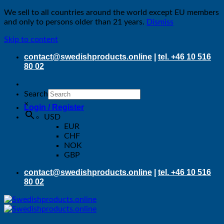
We sell to all countries around the world except EU members
and only to persons older than 21 years.
Dismiss
Skip to content
contact@swedishproducts.online
|
tel. +46 10 516
80 02
Search
×
Login / Register
USD
EUR
CHF
NOK
GBP
contact@swedishproducts.online
|
tel. +46 10 516
80 02