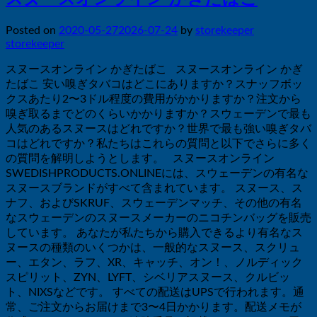
Posted on
2020-05-27
2026-07-24
by
storekeeper
storekeeper
スヌースオンライン かぎたばこ スヌースオンライン かぎ
たばこ 安い嗅ぎタバコはどこにありますか？スナッフボッ
クスあたり2〜3ドル程度の費用がかかりますか？注文から
嗅ぎ取るまでどのくらいかかりますか？スウェーデンで最も
人気のあるスヌースはどれですか？世界で最も強い嗅ぎタバ
コはどれですか？私たちはこれらの質問と以下でさらに多く
の質問を解明しようとします。 スヌースオンライン
SWEDISHPRODUCTS.ONLINEには、スウェーデンの有名な
スヌースブランドがすべて含まれています。 スヌース、ス
ナフ、およびSKRUF、スウェーデンマッチ、その他の有名
なスウェーデンのスヌースメーカーのニコチンバッグを販売
しています。 あなたが私たちから購入できるより有名なス
ヌースの種類のいくつかは、一般的なスヌース、スクリュ
ー、エタン、ラフ、XR、キャッチ、オン！、ノルディック
スピリット、ZYN、LYFT、シベリアスヌース、クルビッ
ト、NIXSなどです。 すべての配送はUPSで行われます。通
常、ご注文からお届けまで3〜4日かかります。配送メモが