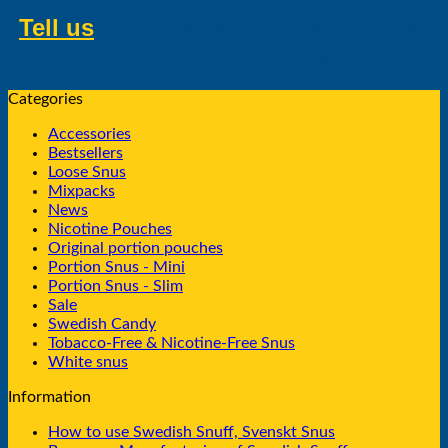
Tell us
about swedish products you
like to buy from us
Categories
Accessories
Bestsellers
Loose Snus
Mixpacks
News
Nicotine Pouches
Original portion pouches
Portion Snus - Mini
Portion Snus - Slim
Sale
Swedish Candy
Tobacco-Free & Nicotine-Free Snus
White snus
Information
How to use Swedish Snuff, Svenskt Snus