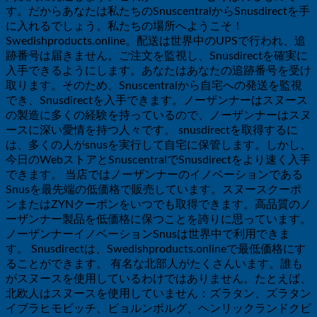
す。だからあなたは私たちのSnuscentralからSnusdirectを手
に入れるでしょう。私たちの場所へようこそ！
Swedishproducts.online。配送は世界中のUPSで行われ、追
跡番号は届きません。ご注文を監視し、Snusdirectを確実に
入手できるようにします。あなたはあなたの追跡番号を受け
取ります。そのため、Snuscentralから自宅への発送を監視
でき、Snusdirectを入手できます。ノーザンナーはスヌース
の製造に多くの経験を持っているので、ノーザンナーはスヌ
ースに深い愛情を持つ人々です。 snusdirectを取得するに
は、多くの人がsnusを実行して自宅に保管します。しかし、
今日のWebストアとSnuscentralでSnusdirectをより速く入手
できます。 当店ではノーザンナーのイノベーションである
Snusを最先端の低価格で販売しています。スヌースクーポ
ンまたはZYNクーポンをいつでも取得できます。高品質のノ
ーザンナー製品を低価格に保つことを誇りに思っています。
ノーザンナーイノベーションSnusは世界中で利用できま
す。 Snusdirectは、Swedishproducts.onlineで最低価格にす
ることができます。 有名な北部人がたくさんいます。誰も
がスヌースを使用しているわけではありません。たとえば、
北欧人はスヌースを使用していません：ズラタン、ズラタン
イブラヒモビッチ、ビョルンボルグ、ヘンリックランドクビ