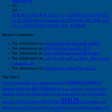
pouches NZ
10
Jul
ZYN 한국 구매 완벽 가이드 — 니코틴 파우치 ZYN의 모
든 것 (2026)
No Comments
on ZYN 한국 구매 완벽 가이
드 — 니코틴 파우치 ZYN의 모든 것 (2026)
Recent Comments
Per Johansson
on
Snus wholesale and bulk orders!
Per Johansson
on
LYFT Ice Cool الدوحة! LYFT
Per Johansson
on
Snus wholesale and bulk orders!
Per Johansson
on
اشتري تبغًا رخيصًا من التبغ الذي لا يدخن
في السعودية!
Per Johansson
on
Fox tobacco qatar! Fox سويكة
Tag Cloud
chewing tobacco
buy snus
Best Snus
Cheap swedish snus Riyadh
dip tobacco
dipping tobacco
fox سويكة
Fäbod snus
Grov Snus
Kurbits
Fäbodsnus
Kurbits snus
Kurbits Soldat
LYFT Freeze Riyadh
LYFT Ice Cool Saudiarabia
SNUS
Siberia Chew
Siberia Dip
snus dubai
Pablo Snus
Snus
favorites
Snus near me Riccarton
Snus near me Rolleston
Snus Saudiarabia
Soldier chew