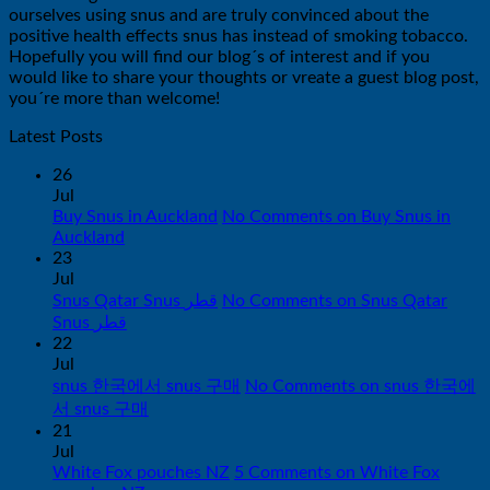
ourselves using snus and are truly convinced about the
positive health effects snus has instead of smoking tobacco.
Hopefully you will find our blog´s of interest and if you
would like to share your thoughts or vreate a guest blog post,
you´re more than welcome!
Latest Posts
26
Jul
Buy Snus in Auckland
No Comments
on Buy Snus in
Auckland
23
Jul
Snus Qatar Snus قطر
No Comments
on Snus Qatar
Snus قطر
22
Jul
snus 한국에서 snus 구매
No Comments
on snus 한국에
서 snus 구매
21
Jul
White Fox pouches NZ
5 Comments
on White Fox