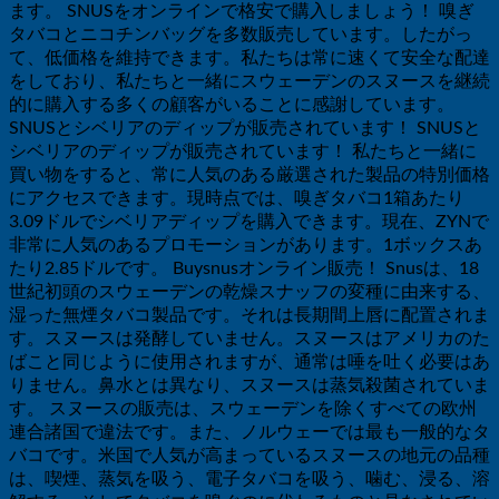
ます。 SNUSをオンラインで格安で購入しましょう！ 嗅ぎ
タバコとニコチンバッグを多数販売しています。したがっ
て、低価格を維持できます。私たちは常に速くて安全な配達
をしており、私たちと一緒にスウェーデンのスヌースを継続
的に購入する多くの顧客がいることに感謝しています。
SNUSとシベリアのディップが販売されています！ SNUSと
シベリアのディップが販売されています！ 私たちと一緒に
買い物をすると、常に人気のある厳選された製品の特別価格
にアクセスできます。現時点では、嗅ぎタバコ1箱あたり
3.09ドルでシベリアディップを購入できます。現在、ZYNで
非常に人気のあるプロモーションがあります。1ボックスあ
たり2.85ドルです。 Buysnusオンライン販売！ Snusは、18
世紀初頭のスウェーデンの乾燥スナッフの変種に由来する、
湿った無煙タバコ製品です。それは長期間上唇に配置されま
す。スヌースは発酵していません。スヌースはアメリカのた
ばこと同じように使用されますが、通常は唾を吐く必要はあ
りません。鼻水とは異なり、スヌースは蒸気殺菌されていま
す。 スヌースの販売は、スウェーデンを除くすべての欧州
連合諸国で違法です。また、ノルウェーでは最も一般的なタ
バコです。米国で人気が高まっているスヌースの地元の品種
は、喫煙、蒸気を吸う、電子タバコを吸う、噛む、浸る、溶