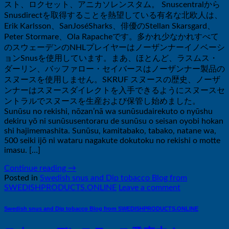
スト、ロクセット、アニカソレンスタム。 Snuscentralから
Snusdirectを取得することを熱望している有名な北欧人は、
Erik Karlsson、SanJoséSharks、俳優のStellan Skarsgard、
Peter Stormare、Ola Rapacheです。多かれ少なかれすべて
のスウェーデンのNHLプレイヤーはノーザンナーイノベーシ
ョンSnusを使用しています。まあ、ほとんど、ラスムス・
ダーリン、バッファロー・セイバースはノーザンナー製品の
スヌースを使用しません。SKRUF スヌースの歴史、ノーザ
ンナーはスヌースダイレクトを入手できるようにスヌースセ
ントラルでスヌースを生産および保管し始めました。
Sunūsu no rekishi, nōzan’nā wa sunūsudairekuto o nyūshu
dekiru yō ni sunūsusentoraru de sunūsu o seisan oyobi hokan
shi hajimemashita. Sunūsu, kamitabako, tabako, natane wa,
500 seiki ijō ni wataru nagakute dokutoku no rekishi o motte
imasu. […]
Continue reading
→
Posted in
Swedish snus and Dip tobacco Blog from
SWEDISHPRODUCTS.ONLINE
Leave a comment
Swedish snus and Dip tobacco Blog from SWEDISHPRODUCTS.ONLINE