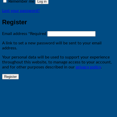
Remember me
Log in
Lost your password?
Register
Email address
*
Required
A link to set a new password will be sent to your email
address.
Your personal data will be used to support your experience
throughout this website, to manage access to your account,
and for other purposes described in our
privacy policy
.
Register