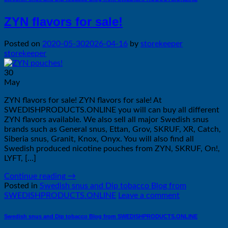
ZYN flavors for sale!
Posted on
2020-05-30
2026-04-16
by
storekeeper
storekeeper
30
May
ZYN flavors for sale! ZYN flavors for sale! At
SWEDISHPRODUCTS.ONLINE you will can buy all different
ZYN flavors available. We also sell all major Swedish snus
brands such as General snus, Ettan, Grov, SKRUF, XR, Catch,
Siberia snus, Granit, Knox, Onyx. You will also find all
Swedish produced nicotine pouches from ZYN, SKRUF, On!,
LYFT, […]
Continue reading
→
Posted in
Swedish snus and Dip tobacco Blog from
SWEDISHPRODUCTS.ONLINE
Leave a comment
Swedish snus and Dip tobacco Blog from SWEDISHPRODUCTS.ONLINE