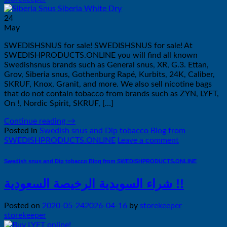
24
May
SWEDISHSNUS for sale! SWEDISHSNUS for sale! At
SWEDISHPRODUCTS.ONLINE you will find all known
Swedishsnus brands such as General snus, XR, G.3. Ettan,
Grov, Siberia snus, Gothenburg Rapé, Kurbits, 24K, Caliber,
SKRUF, Knox, Granit, and more. We also sell nicotine bags
that do not contain tobacco from brands such as ZYN, LYFT,
On !, Nordic Spirit, SKRUF, […]
Continue reading
→
Posted in
Swedish snus and Dip tobacco Blog from
SWEDISHPRODUCTS.ONLINE
Leave a comment
Swedish snus and Dip tobacco Blog from SWEDISHPRODUCTS.ONLINE
شراء السويدية الرخيصة السعودية !!
Posted on
2020-05-24
2026-04-16
by
storekeeper
storekeeper