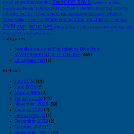
swedish snus
swedishproductsonline
Swedish snus Oman
Swedish snus Riyadh
THUNDER SNUS LOCATOR
THUNDER SNUS STORE LOCATOR
tobacco
THUNDER SNUS UK
THUNDER SNUS USA
Thunder X Swedish Snus!
chew
White Fox nicotine pouches
White Fox Nicotine
White Fox Snus
ZYN
zyn pouches
ZYN 완전 제품 가이드
ZYN 직구 Q&A
ZYN 커뮤니티
سويكه فوكس
فوكس
فوكس سويكه
Categories
Swedish snus and Dip tobacco Blog from
SWEDISHPRODUCTS.ONLINE
(469)
Uncategorized
(1)
Archives
July 2026
(11)
June 2026
(6)
March 2026
(2)
January 2026
(41)
November 2025
(50)
January 2025
(2)
February 2023
(1)
December 2022
(2)
October 2022
(1)
September 2022
(39)