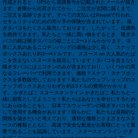
作成されると、UPSから追跡番号が記載されたメールが届き
ます。倉庫から出荷されてから、ご注文が玄関に届くまで、
ご注文を追跡できます。すべての支払いはPaypalで行われ、
セキュリティのための売り手の保険が含まれています。 嗅
ぎタバコをたくさん販売しております。したがって、低価格
を維持できます。私たちと一緒に買い物をするとき、嗅ぎタ
バコの箱は嗅ぎタバコの箱ごとに2〜3ドルかかります。非
常に人気のあるニコチンバッグの価格は少し高く、スナッフ
ボックスあたり約3〜4ドルです。 スヌース on 大人気のたば
こを含まないスヌースを販売しています！タバコを含まない
嗅ぎタバコにはニコチンのみが含まれており、いくつかの異
なるフレーバーで利用できます。価格？スナフ・スナフボッ
クスを多数販売しております！私たちのウェブショップのス
ナッフボックスあたりわずか約3.5ドルの費用がかかりま
す。 かぎたばこ スヌースオンライン かぎたばこ 私たちと一
緒に顧客としてようこそ！私たちはあなたを幸せにするため
にあらゆることをし、日本でスウェーデンの嗅ぎタバコを試
して使用する機会があります！明らかに、私たちは長期的な
関係を築きたいと考えており、適切な価格とさまざまなスヌ
ースの種類とともに、高速で安全な配達がお客様にとって重
要であることを認識しています。 スヌースオンライン かぎ
たばこ General is Sweden’s most popular snus brand, 74