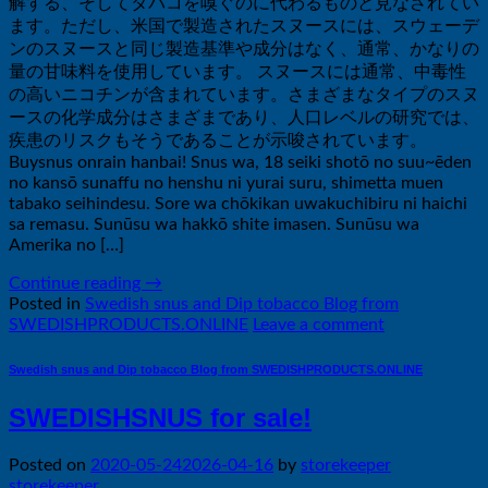
解する、そしてタバコを嗅ぐのに代わるものと見なされてい
ます。ただし、米国で製造されたスヌースには、スウェーデ
ンのスヌースと同じ製造基準や成分はなく、通常、かなりの
量の甘味料を使用しています。 スヌースには通常、中毒性
の高いニコチンが含まれています。さまざまなタイプのスヌ
ースの化学成分はさまざまであり、人口レベルの研究では、
疾患のリスクもそうであることが示唆されています。
Buysnus onrain hanbai! Snus wa, 18 seiki shotō no suu~ēden
no kansō sunaffu no henshu ni yurai suru, shimetta muen
tabako seihindesu. Sore wa chōkikan uwakuchibiru ni haichi
sa remasu. Sunūsu wa hakkō shite imasen. Sunūsu wa
Amerika no […]
Continue reading
→
Posted in
Swedish snus and Dip tobacco Blog from
SWEDISHPRODUCTS.ONLINE
Leave a comment
Swedish snus and Dip tobacco Blog from SWEDISHPRODUCTS.ONLINE
SWEDISHSNUS for sale!
Posted on
2020-05-24
2026-04-16
by
storekeeper
storekeeper