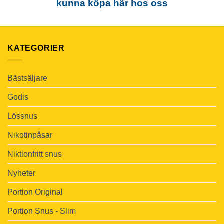
kunna köpa här hos oss
KATEGORIER
Bästsäljare
Godis
Lössnus
Nikotinpåsar
Niktionfritt snus
Nyheter
Portion Original
Portion Snus - Slim