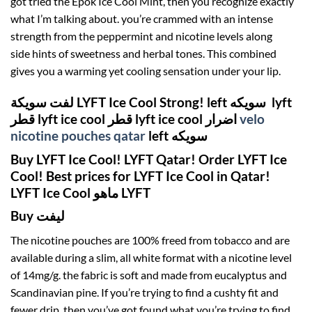
got
tried the Epok Ice Cool Mint, then
you recognize
exactly
what I’m talking about.
you’re
crammed with
an intense
strength from the peppermint and nicotine levels
along
side
hints of sweetness and herbal tones. This combined
gives you a warming yet cooling sensation under your lip.
لفت سويكة LYFT Ice Cool Strong! left سويكه lyft
قطر lyft ice cool قطر lyft ice cool اضرار
velo
nicotine pouches qatar
left سويكه
Buy LYFT Ice Cool! LYFT Qatar! Order LYFT Ice
Cool! Best prices for LYFT Ice Cool in Qatar!
LYFT Ice Cool ماهو LYFT
Buy ليفت
The nicotine pouches are 100%
freed from
tobacco
and are
available
during a
slim, all white format with a nicotine level
of 14mg/g.
the fabric
is soft and
made from
eucalyptus and
Scandinavian pine. If
you’re
trying to find
a cushty
fit
and
fewer
drip, then
you’ve got
found what
you’re
trying to find
.