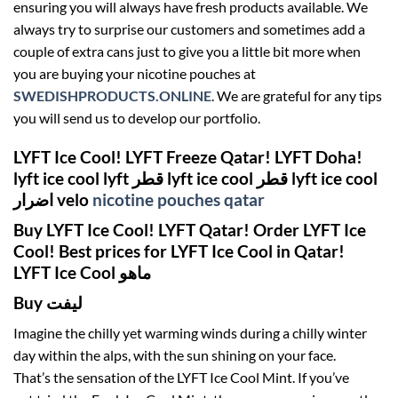
ensuring you will always have fresh products available. We
always try to surprise our customers and sometimes add a
couple of extra cans just to give you a little bit more when
you are buying your nicotine pouches at
SWEDISHPRODUCTS.ONLINE
. We are grateful for any tips
you will send us to develop our portfolio.
LYFT Ice Cool! LYFT Freeze Qatar! LYFT Doha!
lyft ice cool lyft قطر lyft ice cool قطر lyft ice cool
اضرار velo
nicotine pouches qatar
Buy LYFT Ice Cool! LYFT Qatar! Order LYFT Ice
Cool! Best prices for LYFT Ice Cool in Qatar!
LYFT Ice Cool ماهو
Buy ليفت
Imagine the chilly yet warming winds during
a chilly
winter
day
within the
alps, with the sun shining on your face.
That’s
the sensation
of the LYFT Ice Cool Mint. If
you’ve