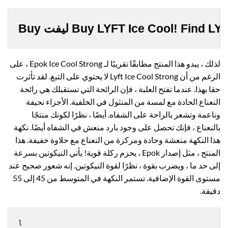
Buy ليفت Buy LYFT Ice Cool! Find L
لذلك ، يبدو هذا المنتج مطابقًا تقريبًا لـ Epok Ice Cool Strong ، على
الرغم من أن Lyft Ice Cool Strong لا يحتوي على التبغ. لقد تأثرت
حقا بهذا. عندما تفتح العلبة ، فإن الرائحة التي تستقبلك هي رائحة
النعناع الحادة مع لمسة من المنثول في الخلفية. الأجزاء نحيفة
وناعمة وتشعر بالراحة على الشفاه. أيضًا ، نظرًا لكونك منتجًا
بالنعناع ، فإنك تحصل على وجود بارد منعش في الشفاه أيضًا. نكهة
هذا النكهة منعشة وحادة ومركزة من النعناع مع حلاوة خفيفة. هذا
المنتج ، مثل إصدار Epok ، يحزم ركلة قوية! يأتي النيكوتين بسرعة
إلى حد ما ، ويضرب بقوة ، نظرًا لقوة النيكوتين. إنه شعور صحيح عند
مستوى القوة الإضافية. تستمر النكهة في المتوسط
من 45 إلى 55
دقيقة.
l