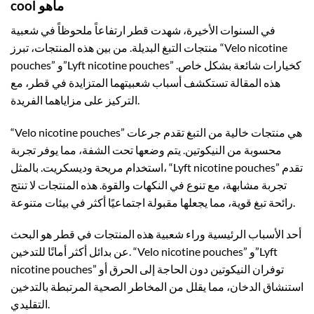
cool ماهو
في السنوات الأخيرة، شهدت قطر ارتفاعاً ملحوظاً في شعبية
منتجات التبغ البديلة. من بين هذه المنتجات، تبرز “Velo nicotine
pouches” و”Lyft nicotine pouches” كخيارات شائعة بشكل خاص.
هذه المقالة تستكشف أسباب شعبيتهما المتزايدة في قطر، مع
التركيز على مزاياهما الفريدة.
“Velo nicotine pouches” هي منتجات خالية من التبغ تقدم جرعات
محسوبة من النيكوتين. يتم وضعها تحت الشفة، مما يوفر تجربة
استخدام مريحة وديسكريت. بالمثل، “Lyft nicotine pouches” تقدم
تجربة مشابهة، مع تنوع في النكهات والقوة. هذه المنتجات لا تنتج
رائحة تبغ قوية، مما يجعلها مقبولة اجتماعيًا أكثر في بيئات متنوعة.
أحد الأسباب الرئيسية وراء شعبية هذه المنتجات في قطر هو البحث
عن بدائل أكثر أمانًا للتدخين. “Velo nicotine pouches” و”Lyft
nicotine pouches” توفران النيكوتين دون الحاجة إلى الحرق أو
استنشاق الدخان، مما يقلل من المخاطر الصحية المرتبطة بالتدخين
التقليدي.