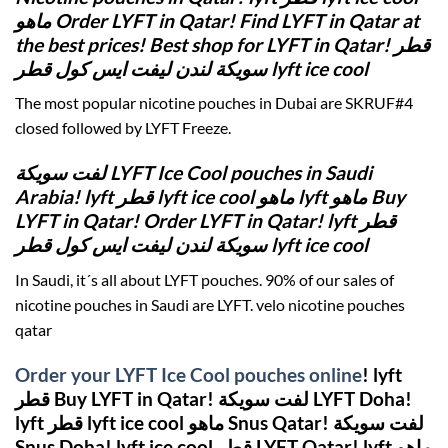
ماهو Order LYFT in Qatar! Find LYFT in Qatar at
the best prices! Best shop for LYFT in Qatar! قطر
سويكة لندن ليفت ايس كول قطر lyft ice cool
The most popular nicotine pouches in Dubai are SKRUF#4
closed followed by LYFT Freeze.
لفت سويكة LYFT Ice Cool pouches in Saudi
Arabia! lyft قطر lyft ice cool ماهو lyft ماهو Buy
LYFT in Qatar! Order LYFT in Qatar! lyft قطر
سويكة لندن ليفت ايس كول قطر lyft ice cool
In Saudi, it´s all about LYFT pouches. 90% of our sales of
nicotine pouches in Saudi are LYFT. velo nicotine pouches
qatar
Order your LYFT Ice Cool pouches online
! lyft
قطر Buy LYFT in Qatar! لفت سويكة LYFT Doha!
lyft قطر lyft ice cool ماهو Snus Qatar! لفت سويكة
Snus Doha! lyft ice cool قطر LYFT Qatar! lyft ماهو