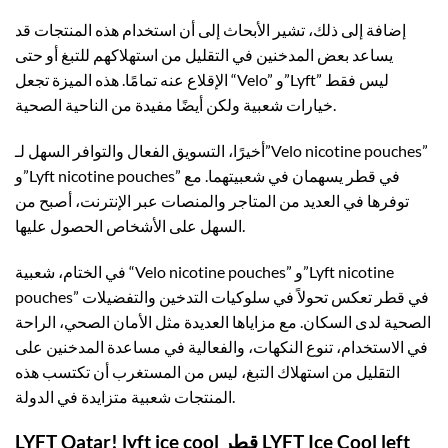
إضافة إلى ذلك، تشير الأبحاث إلى أن استخدام هذه المنتجات قد
يساعد بعض المدخنين في التقليل من استهلاكهم للتبغ أو حتى
الإقلاع عنه تمامًا. هذه الميزة تجعل “Velo” و”Lyft” ليس فقط
خيارات شعبية ولكن أيضًا مفيدة من الناحية الصحية.
أخيرًا، التسويق الفعال والتوافر السهل لـ”Velo nicotine pouches”
و”Lyft nicotine pouches” في قطر يسهمان في شعبيتهما. مع
توفرها في العديد من المتاجر والمنصات عبر الإنترنت، أصبح من
السهل على الأشخاص الحصول عليها.
في الختام، شعبية “Velo nicotine pouches” و”Lyft nicotine
pouches” في قطر تعكس تحولاً في سلوكيات التدخين والتفضيلات
الصحية لدى السكان. مع مزاياها العديدة مثل الأمان الصحي، الراحة
في الاستخدام، تنوع النكهات، والفعالية في مساعدة المدخنين على
التقليل من استهلاك التبغ، ليس من المستغرب أن تكتسب هذه
المنتجات شعبية متزايدة في الدولة.
LYFT Qatar! lyft ice cool قطر LYFT Ice Cool left