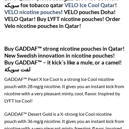
سويكه fox tobacco qatar
VELO Ice Cool Qatar
!
VELO nicotine pouches
! VELO pouches Doha!
VELO Qatar! Buy LYFT nicotine pouches! Order
Velo nicotine pouches in Qatar!
Buy GADDAF™ strong nicotine pouches in Qatar!
New Swedish innovation in nicotine pouches!
Buy
GADDAF™ – it kick´s like a mule, or a camel!
لفت سويكة
GADDAF™ Pearl X Ice Cool is a strong Ice Cool nicotine
pouch with 28 mg/g nicotine. It gives you an instant kick from
nicotine with a very pleasant minty, cool, flavor. Inspired by
LYFT Ice Cool!
GADDAF™ Desert Gold is a X-strong Ice Cool nicotine
pouch with 36 mg/g nicotine. It gives you an instant kick from
nicotine with a very pleasant minty, freezing, flavor. Inspired