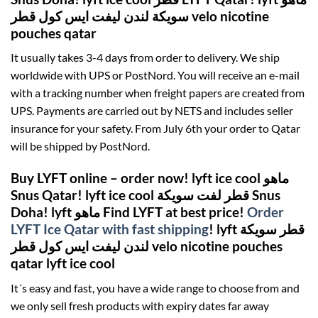
سويكة لندن ليفت ايس كول قطر velo nicotine
pouches qatar
It usually takes 3-4 days from order to delivery. We ship
worldwide with UPS or PostNord. You will receive an e-mail
with a tracking number when freight papers are created from
UPS. Payments are carried out by NETS and includes seller
insurance for your safety. From July 6th your order to Qatar
will be shipped by PostNord.
Buy LYFT online – order now! lyft ice cool ماهو
Snus Qatar! lyft ice cool قطر لفت سويكة Snus
Doha! lyft ماهو Find LYFT at best price!
Order
LYFT Ice Qatar with fast shipping
! lyft قطر سويكة
لندن ليفت ايس كول قطر velo nicotine pouches
qatar lyft ice cool
It´s easy and fast, you have a wide range to choose from and
we only sell fresh products with expiry dates far away