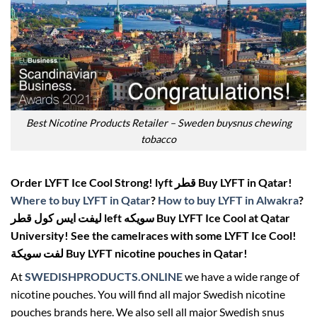
Best Nicotine Products Retailer – Sweden buysnus chewing
tobacco
Order LYFT Ice Cool Strong! lyft قطر Buy LYFT in Qatar!
Where to buy LYFT in Qatar
?
How to buy LYFT in Alwakra
?
ليفت ايس كول قطر left سويكه Buy LYFT Ice Cool at Qatar
University! See the camelraces with some LYFT Ice Cool!
لفت سويكة Buy LYFT nicotine pouches in Qatar!
At
SWEDISHPRODUCTS.ONLINE
we have a wide range of
nicotine pouches. You will find all major Swedish nicotine
pouches brands here. We also sell all major Swedish snus