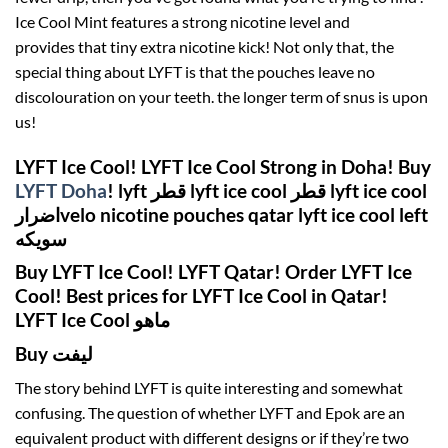
Ice Cool Mint
features a
strong nicotine level
and
provides
that tiny
extra nicotine kick! Not only that, the
special thing about LYFT is that the pouches leave no
discolouration on your teeth.
the longer term
of snus is upon
us!
LYFT Ice Cool! LYFT Ice Cool Strong in Doha! Buy
LYFT Doha
! lyft قطر lyft ice cool قطر lyft ice cool
اضرارvelo nicotine pouches qatar lyft ice cool left
سويكه
Buy LYFT Ice Cool! LYFT Qatar! Order LYFT Ice
Cool! Best prices for LYFT Ice Cool in Qatar!
LYFT Ice Cool ماهو
Buy ليفت
The story behind LYFT
is quite
interesting and somewhat
confusing. The question of whether LYFT and Epok are
an
equivalent
product with different designs or if
they’re
two