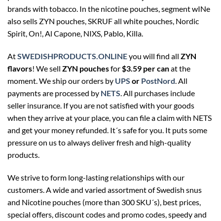
brands with tobacco. In the nicotine pouches, segment wINe
also sells ZYN pouches, SKRUF all white pouches, Nordic
Spirit, On!, Al Capone, NIXS, Pablo, Killa.
At
SWEDISHPRODUCTS.ONLINE
you will find all
ZYN
flavors
! We sell
ZYN pouches
for
$3.59 per can
at the
moment. We ship our orders by
UPS
or
PostNord
. All
payments are processed by
NETS
. All purchases include
seller insurance. If you are not satisfied with your goods
when they arrive at your place, you can file a claim with NETS
and get your money refunded. It´s safe for you. It puts some
pressure on us to always deliver fresh and high-quality
products.
We strive to form long-lasting relationships with our
customers. A wide and varied assortment of Swedish snus
and Nicotine pouches (more than 300 SKU´s), best prices,
special offers, discount codes and promo codes, speedy and