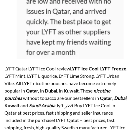
LYFT Qatar LYFT Ice Cool review
LYFT Ice Cool
,
LYFT Freeze
,
LYFT Mint, LYFT Liquorice, LYFT Lime Strong, LYFT Urban
Vibe. All LYFT nicotine pouches have become extremely
popular in
Qatar,
in
Dubai
, in
Kuwait
. These
nicotine
pouches
without tobacco are our bestsellers in
Qatar
,
Dubai
,
Kuwait
and
Saudi Arabia
. lyft قطر Buy LYFT Ice Cool in
Qatar at best prices, fast shipping and seller insurance
included in the purchase! LYFT Qatat – best prices, fast
shipping, fresh, high-quality Swedish manufactured LYFT Ice