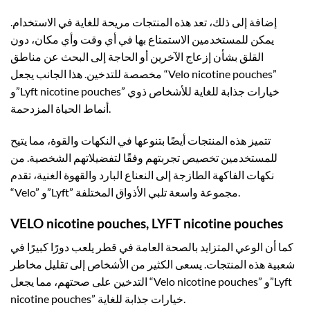
إضافة إلى ذلك، تعد هذه المنتجات مريحة للغاية في الاستخدام.
يمكن للمستخدمين الاستمتاع بها في أي وقت وأي مكان، دون
القلق بشأن إزعاج الآخرين أو الحاجة إلى البحث عن مناطق
مخصصة للتدخين. هذا الجانب يجعل “Velo nicotine pouches”
و”Lyft nicotine pouches” خيارات جذابة للغاية للأشخاص ذوي
أنماط الحياة المزدحمة.
تتميز هذه المنتجات أيضًا بتنوعها في النكهات والقوة، مما يتيح
للمستخدمين تخصيص تجربتهم وفقًا لتفضيلاتهم الشخصية. من
نكهات الفاكهة الطازجة إلى النعناع البارد والقهوة الغنية، تقدم
“Velo” و”Lyft” مجموعة واسعة تلبي الأذواق المختلفة.
VELO nicotine pouches, LYFT nicotine pouches
كما أن الوعي المتزايد بالصحة العامة في قطر يلعب دورًا كبيرًا في
شعبية هذه المنتجات. يسعى الكثير من الأشخاص إلى تقليل مخاطر
التدخين على صحتهم، مما يجعل “Velo nicotine pouches” و”Lyft
nicotine pouches” خيارات جذابة للغاية.