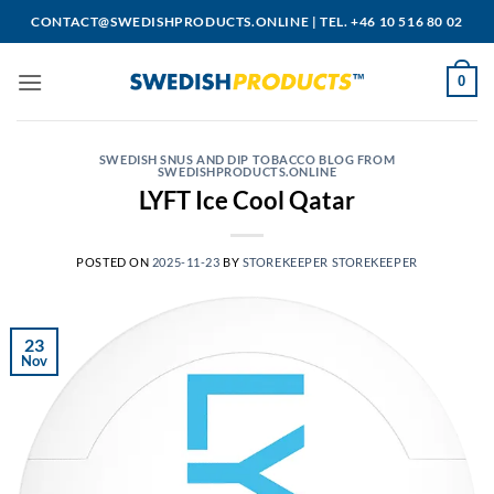
Skip
CONTACT@SWEDISHPRODUCTS.ONLINE
|
TEL. +46 10 516 80 02
to
content
0
SWEDISH SNUS AND DIP TOBACCO BLOG FROM
SWEDISHPRODUCTS.ONLINE
LYFT Ice Cool Qatar
POSTED ON
2025-11-23
BY
STOREKEEPER STOREKEEPER
23
Nov