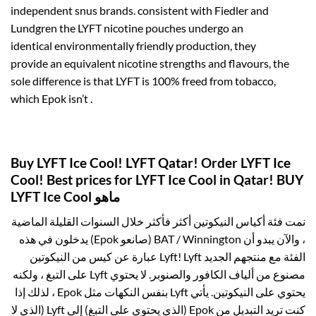
independent snus brands.
consistent with
Fiedler and
Lundgren the LYFT nicotine pouches
undergo
an
identical
environmentally friendly production,
they
provide
an equivalent
nicotine strengths and flavours,
the
sole
difference is that LYFT is 100%
freed from
tobacco,
which Epok
isn’t
.
Buy LYFT Ice Cool! LYFT Qatar! Order LYFT Ice
Cool! Best prices for LYFT Ice Cool in Qatar! BUY
LYFT Ice Cool ماهو
نمت فئة أكياس النيكوتين أكثر فأكثر خلال السنوات القليلة الماضية
، والآن يبدو أن BAT / Winnington (صانعو Epok) يدخلون في هذه
الفئة مع منتجهم الجديد Lyft! Lyft عبارة عن كيس من النيكوتين
مصنوع من ألياف الكافور والصنوبر. لا يحتوي Lyft على التبغ ، ولكنه
يحتوي على النيكوتين. يأتي Lyft بنفس النكهات مثل Epok ، لذلك إذا
كنت تريد التبديل من Epok (الذي يحتوي على التبغ) إلى Lyft (الذي لا