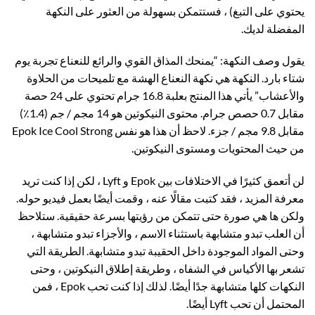
يحتوي على التبغ) ، فستتمكن بسهولة من العثور على النكهة
المفضلة لديك.
يقول وصف النكهة: “يمنحك المذاق القوي والرائع للنعناع تجربة يوم
شتاء بارد. النكهة هي نكهة النعناع الهشة مع تلميحات من الحلاوة
والأعشاب” يأتي هذا المنتج بعلبة 16.8 جرام تحتوي على 24 حصة
مقابل 0.7 حصص جرام. محتوى النيكوتين هو 14 مجم / جم (1.4٪)
مقابل 9.8 مجم / جزء. لاحظ أن هذا هو نفس Epok Ice Cool Strong
من حيث المحتويات ومستوى النيكوتين.
لن أتعمق كثيرًا في الاختلافات بين Epok و Lyft ، لكن إذا كنت تريد
معرفة المزيد ، فقد كتبت مقالًا عنه ، وقمت أيضًا بعمل فيديو حوله.
ولكن ها هي صورة حتى تتمكن من رؤيتها بسرعة حقيقية. ستلاحظ
أن العلب تبدو متشابهة باستثناء الاسم ، والأجزاء تبدو متشابهة ،
وحتى المواد الموجودة داخل الحقيبة تبدو متشابهة. الطريقة التي
تشعر بها الأكياس في الشفاه ، وطريقة إطلاق النيكوتين ، وحتى
النكهات كلها متشابهة جدًا أيضًا. لذلك إذا كنت تحب Epok ، فمن
المحتمل أن تحب Lyft أيضًا.