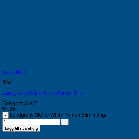
Snabbkoll
Rea
Lundgrens Skåne White Portion Slim
Betygsatt
4
av 5
€
4.29
Lundgrens Skåne White Portion Slim mängd
Lägg till i varukorg