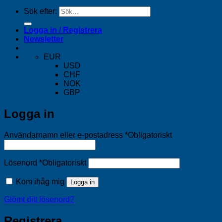
Sök efter:
Logga in / Registrera
Newsletter
EUR
USD
CHF
NOK
GBP
Logga in
Användarnamn eller e-postadress
*
Obligatoriskt
Lösenord
*
Obligatoriskt
Kom ihåg mig
Logga in
Glömt ditt lösenord?
Registrera