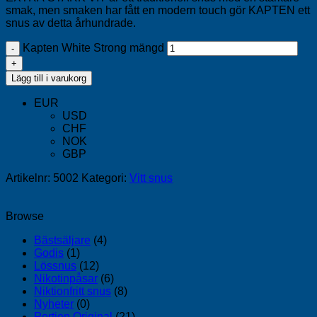
smak, men smaken har fått en modern touch gör KAPTEN ett
snus av detta århundrade.
Kapten White Strong mängd
Lägg till i varukorg
EUR
USD
CHF
NOK
GBP
Artikelnr:
5002
Kategori:
Vitt snus
Browse
Bästsäljare
(4)
Godis
(1)
Lössnus
(12)
Nikotinpåsar
(6)
Niktionfritt snus
(8)
Nyheter
(0)
Portion Original
(21)