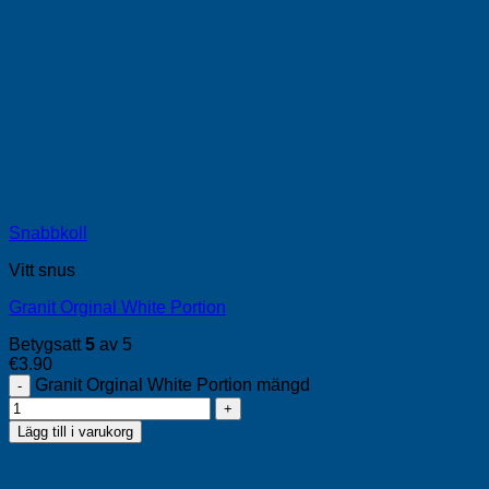
Snabbkoll
Vitt snus
Granit Orginal White Portion
Betygsatt
5
av 5
€
3.90
Granit Orginal White Portion mängd
Lägg till i varukorg