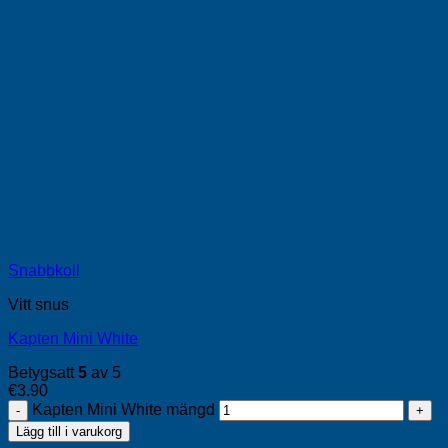
Snabbkoll
Vitt snus
Kapten Mini White
Betygsatt
5
av 5
€
3.90
Kapten Mini White mängd
Lägg till i varukorg