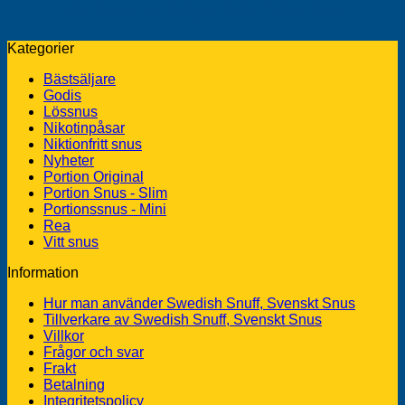
vill kunna köpa här hos oss
Kategorier
Bästsäljare
Godis
Lössnus
Nikotinpåsar
Niktionfritt snus
Nyheter
Portion Original
Portion Snus - Slim
Portionssnus - Mini
Rea
Vitt snus
Information
Hur man använder Swedish Snuff, Svenskt Snus
Tillverkare av Swedish Snuff, Svenskt Snus
Villkor
Frågor och svar
Frakt
Betalning
Integritetspolicy