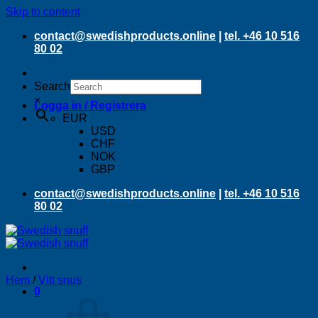
Skip to content
contact@swedishproducts.online
|
tel. +46 10 516
80 02
Search
×
Logga in / Registrera
EUR
USD
CHF
NOK
GBP
contact@swedishproducts.online
|
tel. +46 10 516
80 02
Hem
/
Vitt snus
0