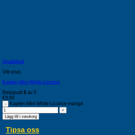
Snabbkoll
Vitt snus
Kapten Mini White Licorice
Betygsatt
5
av 5
€
3.90
Kapten Mini White Licorice mängd
Lägg till i varukorg
Tipsa oss
om svenska produkter du