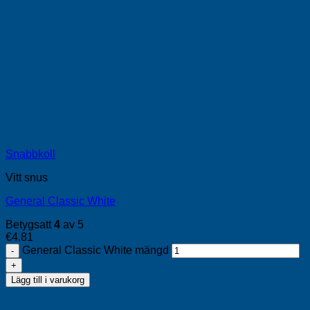
Snabbkoll
Vitt snus
General Classic White
Betygsatt
4
av 5
€
4.81
General Classic White mängd
Lägg till i varukorg