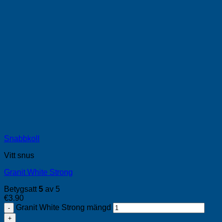
Snabbkoll
Vitt snus
Granit White Strong
Betygsatt
5
av 5
€
3.90
Granit White Strong mängd