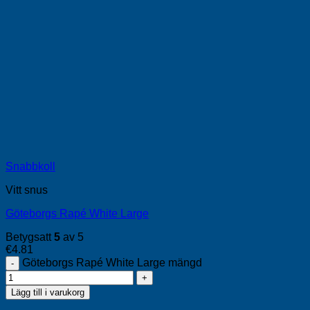
Snabbkoll
Vitt snus
Göteborgs Rapé White Large
Betygsatt
5
av 5
€
4.81
Göteborgs Rapé White Large mängd
Lägg till i varukorg