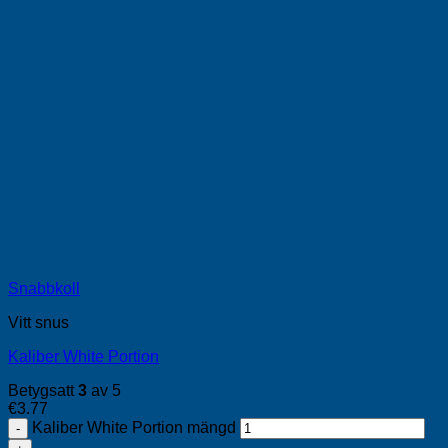
Snabbkoll
Vitt snus
Kaliber White Portion
Betygsatt
3
av 5
€
3.77
Kaliber White Portion mängd