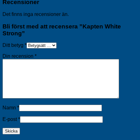
Recensioner
Det finns inga recensioner än.
Bli först med att recensera ”Kapten White
Strong”
Ditt betyg
*
Din recension
*
Namn
*
E-post
*