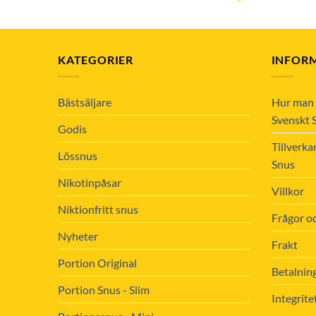
KATEGORIER
INFOR
Bästsäljare
Hur man 
Svenskt 
Godis
Tillverka
Lössnus
Snus
Nikotinpåsar
Villkor
Niktionfritt snus
Frågor o
Nyheter
Frakt
Portion Original
Betalnin
Portion Snus - Slim
Integrite