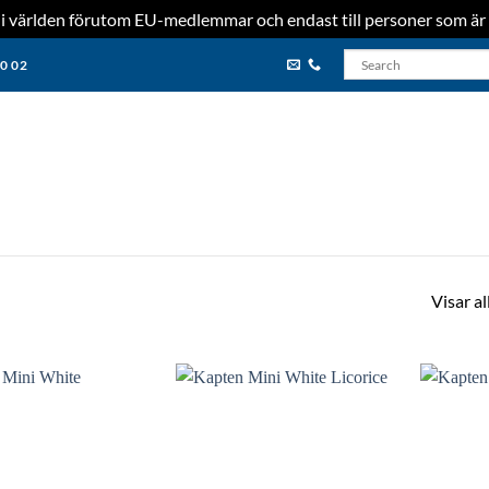
nder i världen förutom EU-medlemmar och endast till personer som är 
80 02
Visar al