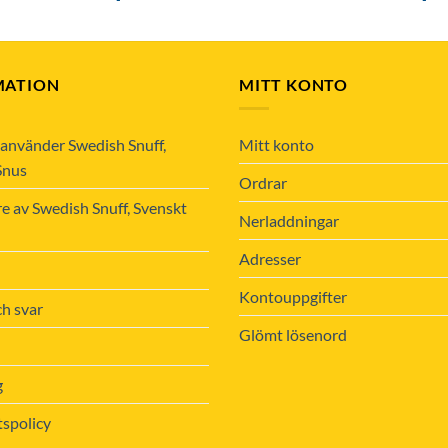
MATION
MITT KONTO
använder Swedish Snuff,
Mitt konto
Snus
Ordrar
re av Swedish Snuff, Svenskt
Nerladdningar
Adresser
Kontouppgifter
ch svar
Glömt lösenord
g
tspolicy