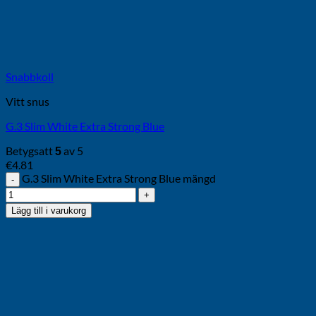
Snabbkoll
Vitt snus
G.3 Slim White Extra Strong Blue
Betygsatt
av 5
5
€
4.81
G.3 Slim White Extra Strong Blue mängd
Lägg till i varukorg