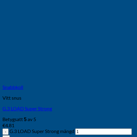
Snabbkoll
Vitt snus
G.3 LOAD Super Strong
Betygsatt
av 5
5
€
4.81
G.3 LOAD Super Strong mängd