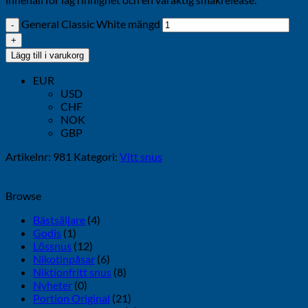
General Classic White mängd
Lägg till i varukorg
EUR
USD
CHF
NOK
GBP
Artikelnr:
981
Kategori:
Vitt snus
Browse
Bästsäljare
(4)
Godis
(1)
Lössnus
(12)
Nikotinpåsar
(6)
Niktionfritt snus
(8)
Nyheter
(0)
Portion Original
(21)