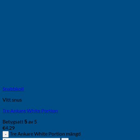
Snabbkoll
Vitt snus
Tre Ankare White Portion
Betygsatt
av 5
5
€
4.29
Tre Ankare White Portion mängd