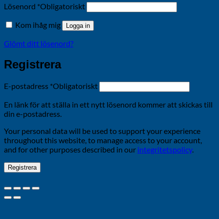
Lösenord
*
Obligatoriskt
Kom ihåg mig
Logga in
Glömt ditt lösenord?
Registrera
E-postadress
*
Obligatoriskt
En länk för att ställa in ett nytt lösenord kommer att skickas till
din e-postadress.
Your personal data will be used to support your experience
throughout this website, to manage access to your account,
and for other purposes described in our
integritetspolicy
.
Registrera