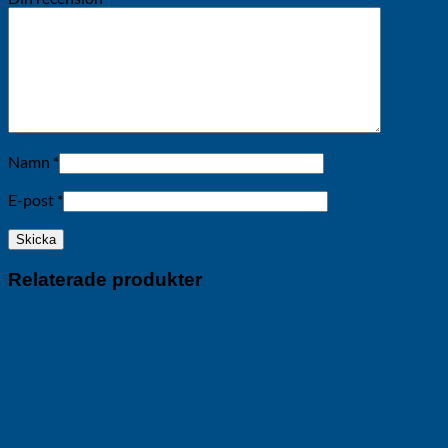
Namn
*
E-post
*
Relaterade produkter