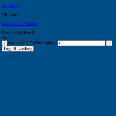
Snabbkoll
Vitt snus
General ONE White
Betygsatt
av 5
4.5
€
4.16
General ONE White mängd
Lägg till i varukorg