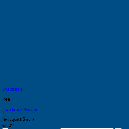
Snabbkoll
Rea
Norrlands Portion
Betygsatt
av 5
5
€
4.29