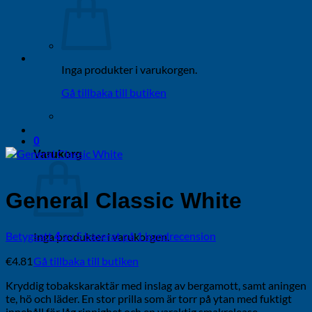
Inga produkter i varukorgen.
Gå tillbaka till butiken
0
Varukorg
General Classic White
Betygsatt
av 5 baserat på
1
kundrecension
Inga produkter i varukorgen.
4
€
4.81
Gå tillbaka till butiken
Kryddig tobakskaraktär med inslag av bergamott, samt aningen
te, hö och läder. En stor prilla som är torr på ytan med fuktigt
innehåll för låg rinnighet och en varaktig smakrelease.