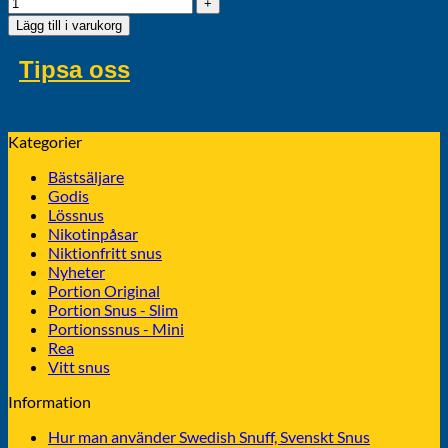
Lägg till i varukorg
Tipsa oss
om svenska produkter du
vill kunna köpa här hos oss
Kategorier
Bästsäljare
Godis
Lössnus
Nikotinpåsar
Niktionfritt snus
Nyheter
Portion Original
Portion Snus - Slim
Portionssnus - Mini
Rea
Vitt snus
Information
Hur man använder Swedish Snuff, Svenskt Snus