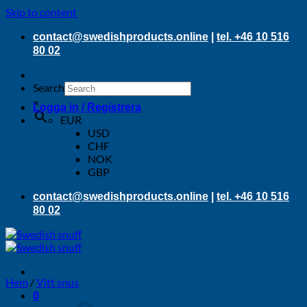
Skip to content
contact@swedishproducts.online
|
tel. +46 10 516
80 02
Search
×
Logga in / Registrera
EUR
USD
CHF
NOK
GBP
contact@swedishproducts.online
|
tel. +46 10 516
80 02
Hem
/
Vitt snus
0