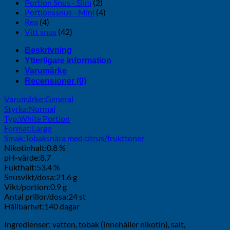
Portion Snus - Slim
(2)
Portionssnus - Mini
(4)
Rea
(4)
Vitt snus
(42)
Beskrivning
Ytterligare information
Varumärke
Recensioner (0)
Varumärke:
General
Styrka:
Normal
Typ:
White Portion
Format:
Large
Smak:
Tobaksnära med citrus/frukttoner
Nikotinhalt:
0.8 %
pH-värde:
8.7
Fukthalt:
53.4 %
Snusvikt/dosa:
21.6 g
Vikt/portion:
0.9 g
Antal prillor/dosa:
24 st
Hållbarhet:
140 dagar
Ingredienser: vatten, tobak (innehåller nikotin), salt,