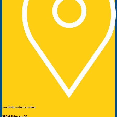
swedishproducts.online
SPAM Tobacco AB