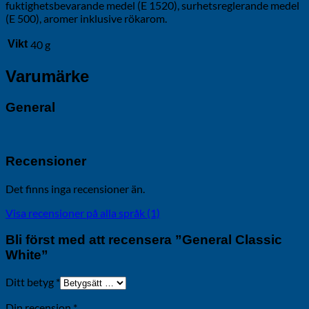
fuktighetsbevarande medel (E 1520), surhetsreglerande medel
(E 500), aromer inklusive rökarom.
Vikt
40 g
Varumärke
General
Recensioner
Det finns inga recensioner än.
Visa recensioner på alla språk (1)
Bli först med att recensera ”General Classic
White”
Ditt betyg
*
Din recension
*