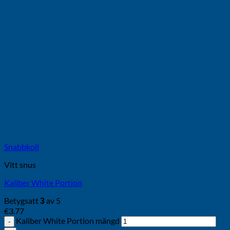
Snabbkoll
Vitt snus
Kaliber White Portion
Betygsatt
av 5
3
€
3.77
Kaliber White Portion mängd