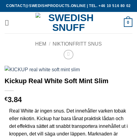
Skip
CONTACT@SWEDISHPRODUCTS.ONLINE
|
TEL. +46 10 516 80 02
to
content
0
HEM
/
NIKTIONFRITT SNUS
Kickup Real White Soft Mint Slim
3.84
€
Real White är ingen snus. Det innehåller varken tobak
eller nikotin. Kickup har bara lånat praktisk lådan och
det effektiva sättet att snabbt transportera innehållet ut i
kroppen, det vill säga under läppen. Marknaden är