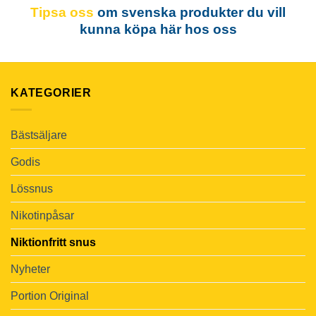
Tipsa oss
om svenska produkter du vill
kunna köpa här hos oss
KATEGORIER
Bästsäljare
Godis
Lössnus
Nikotinpåsar
Niktionfritt snus
Nyheter
Portion Original