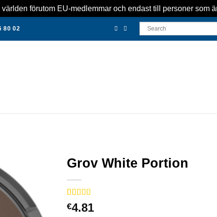
er i världen förutom EU-medlemmar och endast till personer som ä
6 80 02
Grov White Portion
Betygsatt
1
5
4.81
€
av 5 baserat