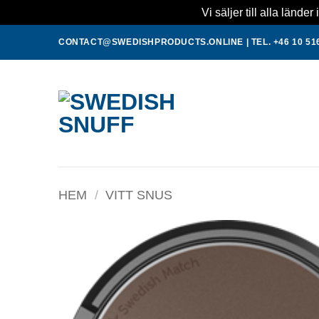
Vi säljer till alla länd
Skip
CONTACT@SWEDISHPRODUCTS.ONLINE
|
TEL. +46 10 51
to
content
HEM
/
VITT SNUS