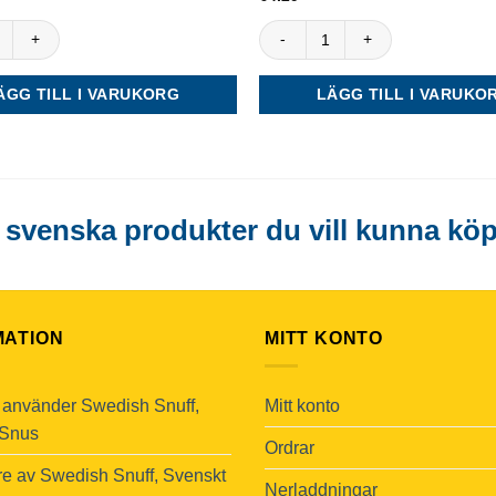
av 5
 Skåne White Portion Slim mängd
Tre Ankare White Portion mängd
ÄGG TILL I VARUKORG
LÄGG TILL I VARUKO
svenska produkter du vill kunna köp
MATION
MITT KONTO
använder Swedish Snuff,
Mitt konto
 Snus
Ordrar
are av Swedish Snuff, Svenskt
Nerladdningar