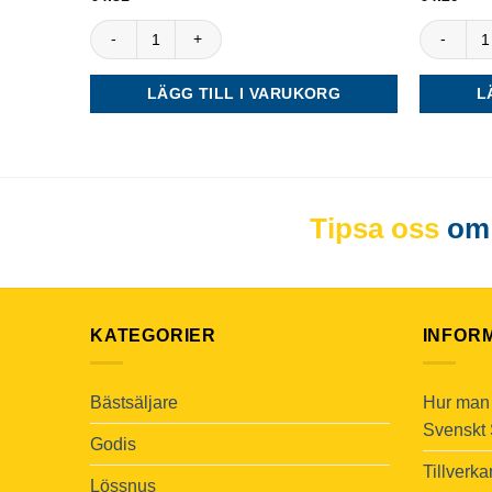
av 5
4
av 5
G.3 LOAD Super Strong mängd
Lundgrens
LÄGG TILL I VARUKORG
L
Tipsa oss
om 
KATEGORIER
INFOR
Bästsäljare
Hur man 
Svenskt
Godis
Tillverk
Lössnus