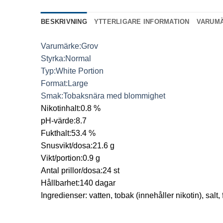
BESKRIVNING
YTTERLIGARE INFORMATION
VARUM
Varumärke:
Grov
Styrka:
Normal
Typ:
White Portion
Format:
Large
Smak:
Tobaksnära med blommighet
Nikotinhalt:
0.8 %
pH-värde:
8.7
Fukthalt:
53.4 %
Snusvikt/dosa:
21.6 g
Vikt/portion:
0.9 g
Antal prillor/dosa:
24 st
Hållbarhet:
140 dagar
Ingredienser: vatten, tobak (innehåller nikotin), sa