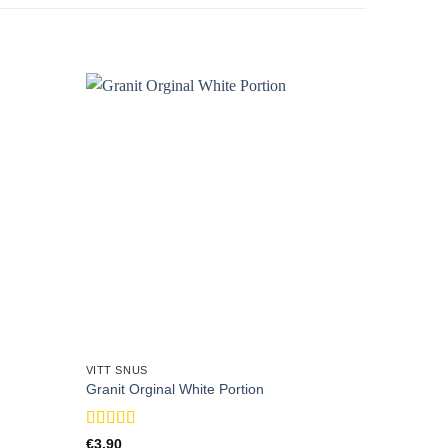
VITT SNUS
VITT SNUS
Granit Orginal White Portion
Skruf Sup
Betygsatt
5
€
3.90