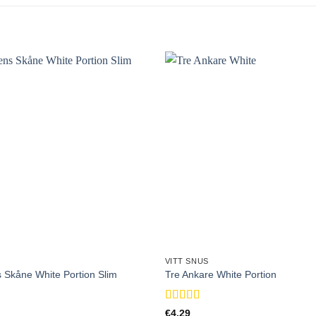
VITT SNUS
 Skåne White Portion Slim
Tre Ankare White Portion
Betygsatt
5
€
4.29