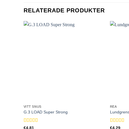
RELATERADE PRODUKTER
VITT SNUS
REA
G.3 LOAD Super Strong
Lundgrens
Betygsatt
5
Betygsatt
€
4.81
€
4.29