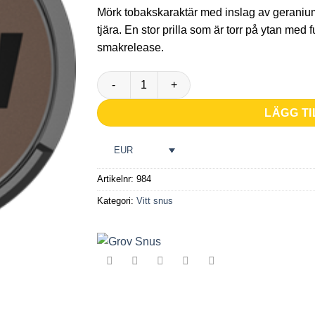
på
Mörk tobakskaraktär med inslag av geranium
kundrecension
tjära. En stor prilla som är torr på ytan med f
smakrelease.
Grov White Portion mängd
LÄGG TI
EUR
Artikelnr:
984
Kategori:
Vitt snus