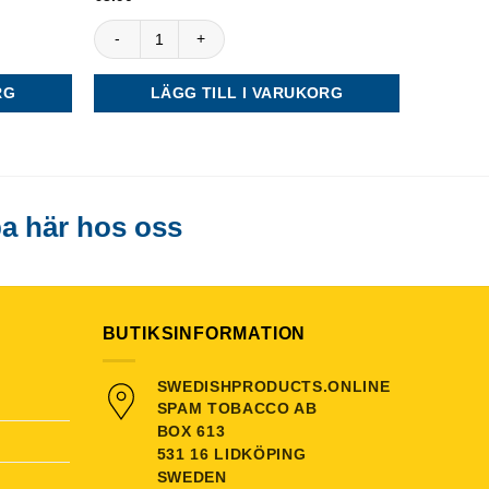
av 5
Granit Orginal White Portion mängd
LÄS M
RG
LÄGG TILL I VARUKORG
a här hos oss
BUTIKSINFORMATION
SWEDISHPRODUCTS.ONLINE
SPAM TOBACCO AB
BOX 613
531 16 LIDKÖPING
SWEDEN