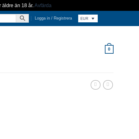
r äldre än 18 år.
Avfärda
Logga in / Registrera
EUR
0