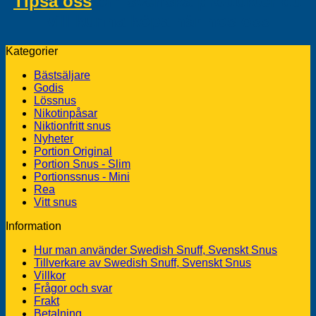
Tipsa oss
om svenska produkter du
vill kunna köpa här hos oss
Kategorier
Bästsäljare
Godis
Lössnus
Nikotinpåsar
Niktionfritt snus
Nyheter
Portion Original
Portion Snus - Slim
Portionssnus - Mini
Rea
Vitt snus
Information
Hur man använder Swedish Snuff, Svenskt Snus
Tillverkare av Swedish Snuff, Svenskt Snus
Villkor
Frågor och svar
Frakt
Betalning