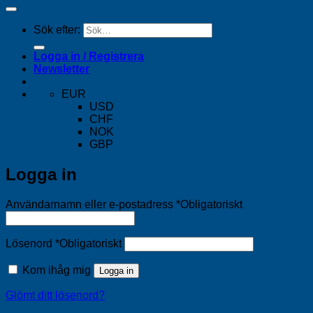
Sök efter:
Logga in / Registrera
Newsletter
EUR
USD
CHF
NOK
GBP
Logga in
Användarnamn eller e-postadress
*
Obligatoriskt
Lösenord
*
Obligatoriskt
Kom ihåg mig
Logga in
Glömt ditt lösenord?