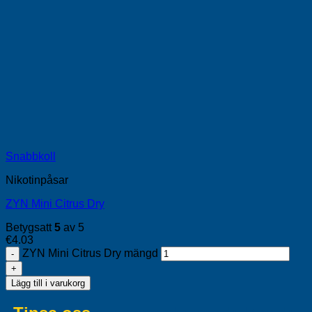
Snabbkoll
Nikotinpåsar
ZYN Mini Citrus Dry
Betygsatt
5
av 5
€
4.03
ZYN Mini Citrus Dry mängd
Lägg till i varukorg