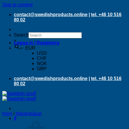
Skip to content
contact@swedishproducts.online
|
tel. +46 10 516
80 02
Search
×
Logga in / Registrera
EUR
USD
CHF
NOK
GBP
contact@swedishproducts.online
|
tel. +46 10 516
80 02
Hem
/
Nikotinpåsar
0