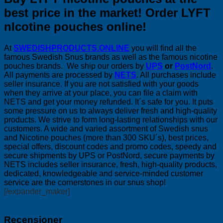
best price in the market! Order LYFT
nIcotine pouches online!
At
SWEDISHPRODUCTS.ONLINE
you will find all the
famous Swedish Snus brands as well as the famous nicotine
pouches brands. We ship our orders by
UPS
or
PostNord
.
All payments are processed by
NETS
. All purchases include
seller insurance. If you are not satisfied with your goods
when they arrive at your place, you can file a claim with
NETS and get your money refunded. It´s safe for you. It puts
some pressure on us to always deliver fresh and high-quality
products. We strive to form long-lasting relationships with our
customers. A wide and varied assortment of Swedish snus
and Nicotine pouches (more than 300 SKU´s), best prices,
special offers, discount codes and promo codes, speedy and
secure shipments by UPS or PostNord, secure payments by
NETS includes seller insurance, fresh, high-quality products,
dedicated, knowledgeable and service-minded customer
service are the cornerstones in our snus shop!
[/expander_maker]
Recensioner