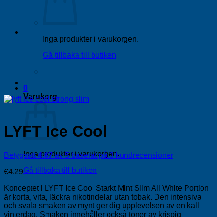
Inga produkter i varukorgen.
Gå tillbaka till butiken
0
Varukorg
LYFT Ice Cool
Inga produkter i varukorgen.
Betygsatt
4.67
av 5 baserat på
3
kundrecensioner
Gå tillbaka till butiken
€
4.29
Konceptet i LYFT Ice Cool Starkt Mint Slim All White Portion
är korta, vita, läckra nikotindelar utan tobak. Den intensiva
och svala smaken av mynt ger dig upplevelsen av en kall
vinterdag. Smaken innehåller också toner av krispig