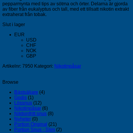
pepparmynta med tips av sötma och örter. Delarna är gjorda
av fiber från eukalyptus och tall, med ett tillsatt nikotin extrakt
extraherat från tobak.
Slut i lager
EUR
USD
CHF
NOK
GBP
Artikelnr:
7950
Kategori:
Nikotinpåsar
Browse
Bästsäljare
(4)
Godis
(1)
Lössnus
(12)
Nikotinpåsar
(6)
Niktionfritt snus
(8)
Nyheter
(0)
Portion Original
(21)
Portion Snus - Slim
(2)