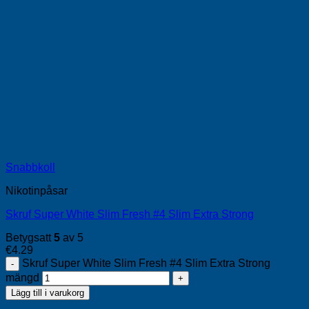
Snabbkoll
Nikotinpåsar
Skruf Super White Slim Fresh #4 Slim Extra Strong
Betygsatt
5
av 5
€
4.29
Skruf Super White Slim Fresh #4 Slim Extra Strong
mängd
Lägg till i varukorg