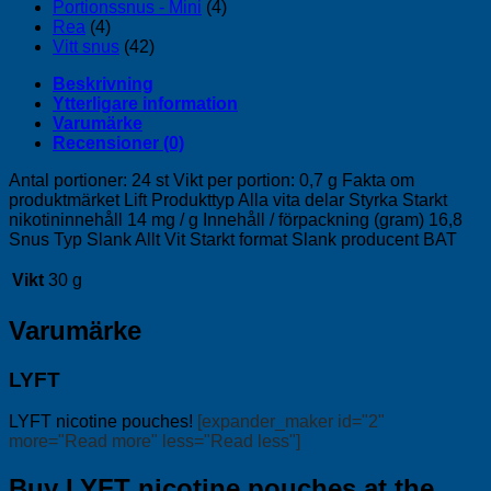
Portionssnus - Mini
(4)
Rea
(4)
Vitt snus
(42)
Beskrivning
Ytterligare information
Varumärke
Recensioner (0)
Antal portioner: 24 st Vikt per portion: 0,7 g Fakta om
produktmärket Lift Produkttyp Alla vita delar Styrka Starkt
nikotininnehåll 14 mg / g Innehåll / förpackning (gram) 16,8
Snus Typ Slank Allt Vit Starkt format Slank producent BAT
Vikt
30 g
Varumärke
LYFT
LYFT nicotine pouches!
[expander_maker id="2"
more="Read more" less="Read less"]
Buy LYFT nicotine pouches at the