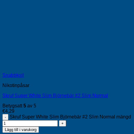
Snabbkoll
Nikotinpåsar
Skruf Super White Slim Björnebär #2 Slim Normal
Betygsatt
5
av 5
€
4.29
Skruf Super White Slim Björnebär #2 Slim Normal mängd
Lägg till i varukorg