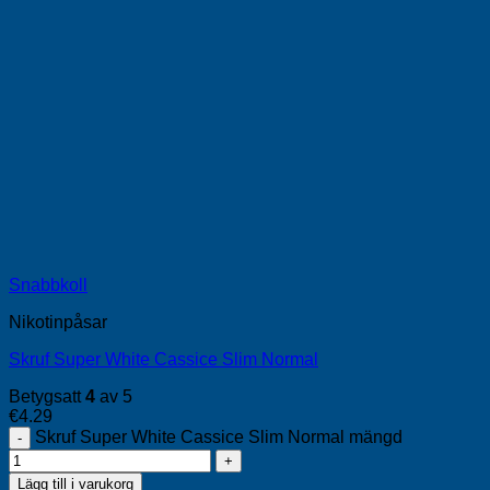
Snabbkoll
Nikotinpåsar
Skruf Super White Cassice Slim Normal
Betygsatt
4
av 5
€
4.29
Skruf Super White Cassice Slim Normal mängd
Lägg till i varukorg