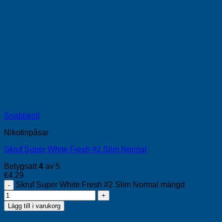
Snabbkoll
Nikotinpåsar
Skruf Super White Fresh #2 Slim Normal
Betygsatt
4
av 5
€
4.29
Skruf Super White Fresh #2 Slim Normal mängd
Lägg till i varukorg