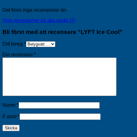
Det finns inga recensioner än.
Visa recensioner på alla språk (3)
Bli först med att recensera ”LYFT Ice Cool”
Ditt betyg
*
Din recension
*
Namn
*
E-post
*