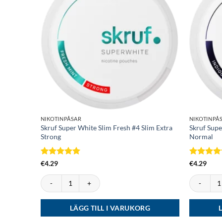
NIKOTINPÅSAR
NIKOTINPÅ
Skruf Super White Slim Fresh #4 Slim Extra
Skruf Supe
Strong
Normal
Betygsatt
5
Betygsat
€
4.29
€
4.29
av 5
av 5
Skruf Super White Slim Fresh #4 Slim Extra Strong mängd
Skruf Supe
LÄGG TILL I VARUKORG