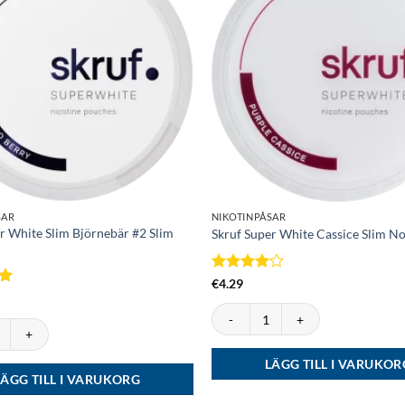
SAR
NIKOTINPÅSAR
r White Slim Björnebär #2 Slim
Skruf Super White Cassice Slim N
Betygsatt
€
4.29
4
av 5
t
5
Skruf Super White Cassice Slim No
r White Slim Björnebär #2 Slim Normal mängd
LÄGG TILL I VARUKOR
LÄGG TILL I VARUKORG