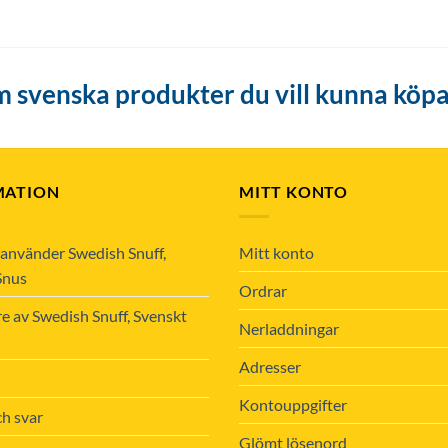
 svenska produkter du vill kunna köpa
MATION
MITT KONTO
använder Swedish Snuff,
Mitt konto
Snus
Ordrar
re av Swedish Snuff, Svenskt
Nerladdningar
Adresser
Kontouppgifter
ch svar
Glömt lösenord