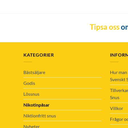
Tipsa oss
om
KATEGORIER
INFOR
Bästsäljare
Hur man 
Svenskt 
Godis
Tillverka
Lössnus
Snus
Nikotinpåsar
Villkor
Niktionfritt snus
Frågor o
Nyheter