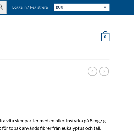
Logga in / Registrera
EUR
0
ta vita slempartier med en nikotinstyrka på 8 mg / g.
t för tobak används fibrer från eukalyptus och tall.