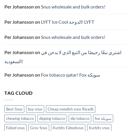
매
완
Per Johansson
on
Snus wholesale and bulk orders!
벽
가
이
드
Per Johansson
on
LYFT Ice Cool الدوحة! LYFT
—
니
코
틴
Per Johansson
on
Snus wholesale and bulk orders!
파
우
치
ZYN
Per Johansson
on
اشتري تبغًا رخيصًا من التبغ الذي لا يدخن في
의
모
السعودية!
든
것
(2026)
Per Johansson
on
Fox tobacco qatar! Fox سويكة
TAG CLOUD
Best Snus
buy snus
Cheap swedish snus Riyadh
chewing tobacco
dipping tobacco
dip tobacco
fox سويكة
Fäbod snus
Grov Snus
Kurbits Fäbodsnus
Kurbits snus