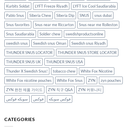
Kurbits Soldat
LYFT Freeze Riyadh
LYFT Ice Cool Saudiarabia
Pablo Snus
Siberia Chew
Siberia Dip
SNUS
snus dubai
Snus favorites
Snus near me Riccarton
Snus near me Rolleston
Snus Saudiarabia
Soldier chew
swedishproductsonline
swedish snus
Swedish snus Oman
Swedish snus Riyadh
THUNDER SNUS LOCATOR
THUNDER SNUS STORE LOCATOR
THUNDER SNUS UK
THUNDER SNUS USA
Thunder X Swedish Snus!
tobacco chew
White Fox Nicotine
White Fox nicotine pouches
White Fox Snus
ZYN
zyn pouches
ZYN 완전 제품 가이드
ZYN 직구 Q&A
ZYN 커뮤니티
فوكس سويكه
فوكس
سويكه فوكس
CATEGORIES