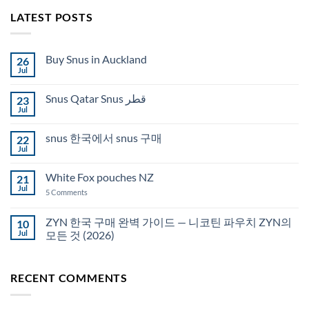
LATEST POSTS
Buy Snus in Auckland
26
Jul
No
Comments
on
Snus Qatar Snus قطر
23
Buy
Snus
Jul
No
in
Comments
Auckland
on
snus 한국에서 snus 구매
22
Snus
Qatar
Jul
No
Snus
Comments
قطر
on
White Fox pouches NZ
21
snus
한
Jul
on
5 Comments
국
White
에
Fox
서
pouches
ZYN 한국 구매 완벽 가이드 — 니코틴 파우치 ZYN의
10
snus
NZ
구
Jul
모든 것 (2026)
매
No
Comments
on
RECENT COMMENTS
ZYN
한
국
구