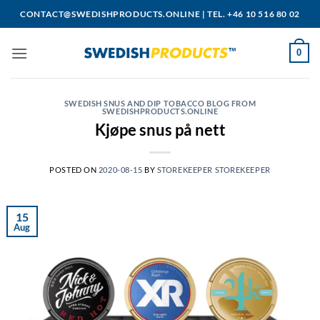
Skip
CONTACT@SWEDISHPRODUCTS.ONLINE
|
TEL. +46 10 516 80 02
to
content
0
SWEDISH SNUS AND DIP TOBACCO BLOG FROM
SWEDISHPRODUCTS.ONLINE
Kjøpe snus på nett
POSTED ON
2020-08-15
BY
STOREKEEPER STOREKEEPER
15
Aug