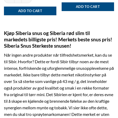
ADD TO CART
ADD TO CART
Kjøp Siberia snus og S
iberia rød slim
til
markedets billigste pris! Merkets beste snus pris!
Siberia Snus Sterkeste snusen!
Når ingen andre produkter når tilfredshetsmerket, kan du se
til Sibir. Hvorfor? Dette er fordi Sibir tilbyr noen av de mest
intense, forfriskende og uforglemmelige snusopplevelsene på
markedet. Ikke bare tilbyr dette merket nikotinstyrker på
over 5x så sterke som vanlige på 43 mg / g, det inneholder
også produkter av god kvalitet og smak i en rekke formater
fra original til tørr mini. Det Sibirien er kjent for, er deres evne
til å skape en kjølende og brennende følelse av den kraftige
synergien mellom mynte og tobakk. Vi sier ikke ofte dette,
men du skal tro sprøytenarkomanen! Dette merket er uten