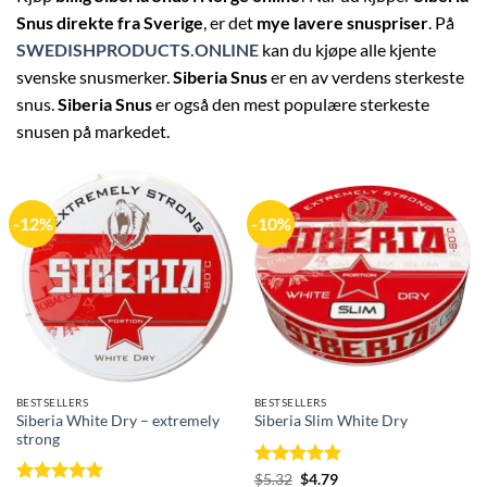
Snus direkte fra Sverige
, er det
mye lavere snuspriser
. På
SWEDISHPRODUCTS.ONLINE
kan du kjøpe alle kjente
svenske snusmerker.
Siberia Snus
er en av verdens sterkeste
snus.
Siberia Snus
er også den mest populære sterkeste
snusen på markedet.
-12%
-10%
BESTSELLERS
BESTSELLERS
Siberia White Dry – extremely
Siberia Slim White Dry
strong
Rated
Original
5
Current
$
5.32
$
4.79