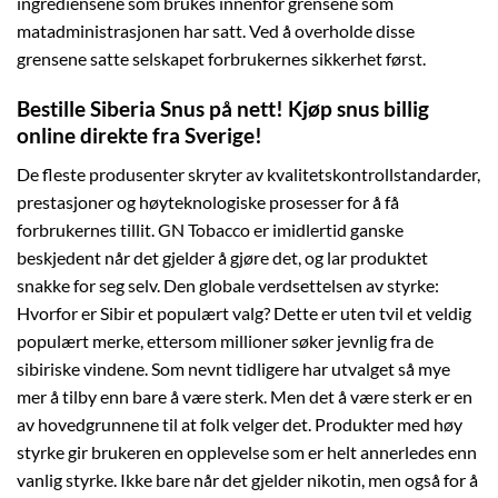
ingrediensene som brukes innenfor grensene som
matadministrasjonen har satt. Ved å overholde disse
grensene satte selskapet forbrukernes sikkerhet først.
Bestille Siberia Snus på nett! Kjøp snus billig
online direkte fra Sverige!
De fleste produsenter skryter av kvalitetskontrollstandarder,
prestasjoner og høyteknologiske prosesser for å få
forbrukernes tillit. GN Tobacco er imidlertid ganske
beskjedent når det gjelder å gjøre det, og lar produktet
snakke for seg selv. Den globale verdsettelsen av styrke:
Hvorfor er Sibir et populært valg? Dette er uten tvil et veldig
populært merke, ettersom millioner søker jevnlig fra de
sibiriske vindene. Som nevnt tidligere har utvalget så mye
mer å tilby enn bare å være sterk. Men det å være sterk er en
av hovedgrunnene til at folk velger det. Produkter med høy
styrke gir brukeren en opplevelse som er helt annerledes enn
vanlig styrke. Ikke bare når det gjelder nikotin, men også for å