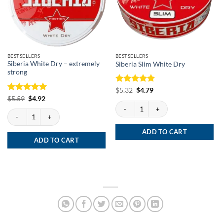
BESTSELLERS
BESTSELLERS
Siberia White Dry – extremely
Siberia Slim White Dry
strong
Rated
Original
5
Current
$
5.32
$
4.79
price
price
out of 5
Rated
Original
5
Current
$
5.59
$
4.92
was:
is:
price
price
Siberia Slim White Dry quantity
out of 5
$5.32.
$4.79.
was:
is:
Siberia White Dry - extremely strong quantity
$5.59.
$4.92.
ADD TO CART
ADD TO CART