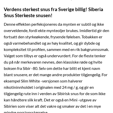
Verdens sterkest snus fra Sverige billig!
Siberia
Snus Sterkeste snusen!
Denne effekten perfeksjoneres da mynten er subtil og ikke
overveldende, fordi ekte mynteoljer brukes. Imidlertid gir den
fortsatt den styrkeøkende, frysende følelsen. Tobakken er
også varmebehandlet og av høy kvalitet, og gir dybde og
kompleksitet til profilen, sammen med en rik bakgrunnssmak.
Valget som tilbys er også undervurdert. For de fleste tenker
du på når merkevaren nevnes, den klassiske røde og hvite
boksen fra Sibir -80. Selv om dette har blitt et kjent navn
blant snusere, er det mange andre produkter tilgjengelig. For
eksempel Slim White -versjonen som halverer
nikotininnholdet i originalen med 24 mg / g, og gir en
tilgjengelig rute inn i verden av Sibirisk snus for de som ikke
kan håndtere slik kraft. Det er også en Mini -utgave av
Sibirien som viser alt det vakre og smaker av det i en mye
mindre porsjonsstørrelse.