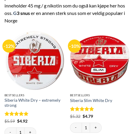
inneholder 45 mg / g nikotin som du også kan kjøpe her hos
oss.
G
3 snus
er en annen sterk snus som er veldig populær i
Norge
-12%
-10%
BESTSELLERS
BESTSELLERS
Siberia White Dry – extremely
Siberia Slim White Dry
strong
Rated
Original
5
Current
$
5.32
$
4.79
price
price
out of 5
Rated
Original
5
Current
$
5.59
$
4.92
was:
is:
price
price
Siberia Slim White Dry quantity
out of 5
$5.32.
$4.79.
was:
is:
Siberia White Dry - extremely strong quantity
$5.59.
$4.92.