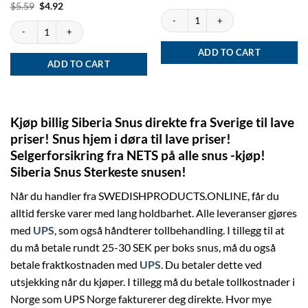
price
price
out of 5
Rated
Original
5
Current
$
5.59
$
4.92
was:
is:
price
price
Siberia Slim White Dry quantity
out of 5
$5.32.
$4.79.
was:
is:
Siberia White Dry - extremely strong quantity
$5.59.
$4.92.
ADD TO CART
ADD TO CART
Kjøp billig Siberia Snus direkte fra Sverige til lave
priser!
S
nus hjem i døra til lave priser!
Selgerforsikring fra NETS på alle snus -kjøp!
Siberia Snus Sterkeste snusen!
Når du handler fra SWEDISHPRODUCTS.ONLINE, får du
alltid ferske varer med lang holdbarhet. Alle leveranser gjøres
med
UPS
, som også håndterer tollbehandling. I tillegg til at
du må betale rundt 25-30 SEK per boks snus, må du også
betale fraktkostnaden med
UPS
. Du betaler dette ved
utsjekking når du kjøper. I tillegg må du betale tollkostnader i
Norge som UPS Norge fakturerer deg direkte. Hvor mye