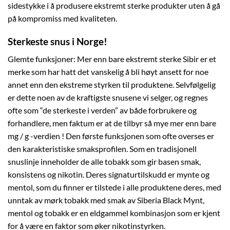
sidestykke i å produsere ekstremt sterke produkter uten å gå
på kompromiss med kvaliteten.
Sterkeste snus i Norge!
Glemte funksjoner: Mer enn bare ekstremt sterke Sibir er et
merke som har hatt det vanskelig å bli høyt ansett for noe
annet enn den ekstreme styrken til produktene. Selvfølgelig
er dette noen av de kraftigste snusene vi selger, og regnes
ofte som “de sterkeste i verden” av både forbrukere og
forhandlere, men faktum er at de tilbyr så mye mer enn bare
mg / g -verdien ! Den første funksjonen som ofte overses er
den karakteristiske smaksprofilen. Som en tradisjonell
snuslinje inneholder de alle tobakk som gir basen smak,
konsistens og nikotin. Deres signaturtilskudd er mynte og
mentol, som du finner er tilstede i alle produktene deres, med
unntak av mørk tobakk med smak av Siberia Black Mynt,
mentol og tobakk er en eldgammel kombinasjon som er kjent
for å være en faktor som øker nikotinstyrken.