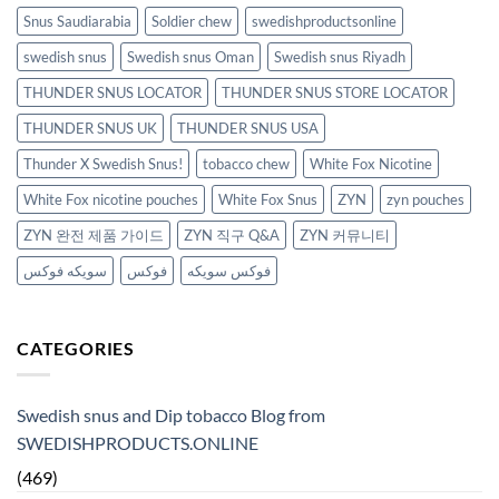
Snus Saudiarabia
Soldier chew
swedishproductsonline
swedish snus
Swedish snus Oman
Swedish snus Riyadh
THUNDER SNUS LOCATOR
THUNDER SNUS STORE LOCATOR
THUNDER SNUS UK
THUNDER SNUS USA
Thunder X Swedish Snus!
tobacco chew
White Fox Nicotine
White Fox nicotine pouches
White Fox Snus
ZYN
zyn pouches
ZYN 완전 제품 가이드
ZYN 직구 Q&A
ZYN 커뮤니티
فوكس سويكه
فوكس
سويكه فوكس
CATEGORIES
Swedish snus and Dip tobacco Blog from
SWEDISHPRODUCTS.ONLINE
(469)