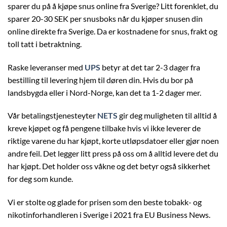
sparer du på å kjøpe snus online fra Sverige? Litt forenklet, du
sparer 20-30 SEK per snusboks når du kjøper snusen din
online direkte fra Sverige. Da er kostnadene for snus, frakt og
toll tatt i betraktning.
Raske leveranser med
UPS
betyr at det tar 2-3 dager fra
bestilling til levering hjem til døren din. Hvis du bor på
landsbygda eller i Nord-Norge, kan det ta 1-2 dager mer.
Vår betalingstjenesteyter
NETS
gir deg muligheten til alltid å
kreve kjøpet og få pengene tilbake hvis vi ikke leverer de
riktige varene du har kjøpt, korte utløpsdatoer eller gjør noen
andre feil. Det legger litt press på oss om å alltid levere det du
har kjøpt. Det holder oss våkne og det betyr også sikkerhet
for deg som kunde.
Vi er stolte og glade for prisen som den beste tobakk- og
nikotinforhandleren i Sverige i 2021 fra EU Business News.