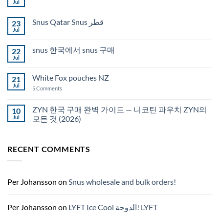
Jul
No
Comments
on
Snus Qatar Snus قطر
23
Buy
Snus
Jul
No
in
Comments
Auckland
on
snus 한국에서 snus 구매
22
Snus
Qatar
Jul
No
Snus
Comments
قطر
on
White Fox pouches NZ
21
snus
한
Jul
on
5 Comments
국
White
에
Fox
서
pouches
ZYN 한국 구매 완벽 가이드 — 니코틴 파우치 ZYN의
10
snus
NZ
구
Jul
모든 것 (2026)
매
No
Comments
on
RECENT COMMENTS
ZYN
한
국
구
매
완
Per Johansson
on
Snus wholesale and bulk orders!
벽
가
이
드
Per Johansson
on
LYFT Ice Cool الدوحة! LYFT
—
니