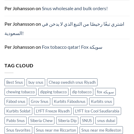
코
틴
Per Johansson
on
Snus wholesale and bulk orders!
파
우
치
ZYN
Per Johansson
on
اشتري تبغًا رخيصًا من التبغ الذي لا يدخن في
의
모
السعودية!
든
것
(2026)
Per Johansson
on
Fox tobacco qatar! Fox سويكة
TAG CLOUD
Best Snus
buy snus
Cheap swedish snus Riyadh
chewing tobacco
dipping tobacco
dip tobacco
fox سويكة
Fäbod snus
Grov Snus
Kurbits Fäbodsnus
Kurbits snus
Kurbits Soldat
LYFT Freeze Riyadh
LYFT Ice Cool Saudiarabia
Pablo Snus
Siberia Chew
Siberia Dip
SNUS
snus dubai
Snus favorites
Snus near me Riccarton
Snus near me Rolleston