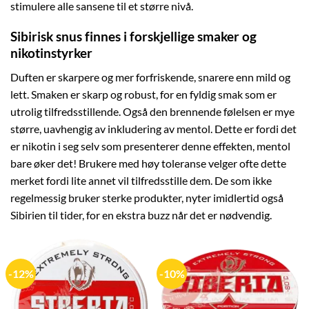
stimulere alle sansene til et større nivå.
Sibirisk snus finnes i forskjellige smaker og
nikotinstyrker
Duften er skarpere og mer forfriskende, snarere enn mild og
lett. Smaken er skarp og robust, for en fyldig smak som er
utrolig tilfredsstillende. Også den brennende følelsen er mye
større, uavhengig av inkludering av mentol. Dette er fordi det
er nikotin i seg selv som presenterer denne effekten, mentol
bare øker det! Brukere med høy toleranse velger ofte dette
merket fordi lite annet vil tilfredsstille dem. De som ikke
regelmessig bruker sterke produkter, nyter imidlertid også
Sibirien til tider, for en ekstra buzz når det er nødvendig.
-12%
-10%