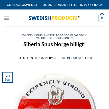
Skip
CONTACT@SWEDISHPRODUCTS.ONLINE
|
TEL. +46 10 516 80 02
to
content
0
SWEDISH SNUS AND DIP TOBACCO BLOG FROM
SWEDISHPRODUCTS.ONLINE
Siberia Snus Norge billigt!
POSTED ON
2022-09-28
BY
STOREKEEPER STOREKEEPER
28
Sep