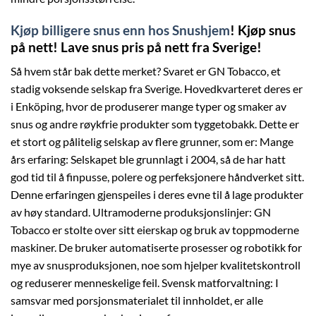
Kjøp billigere snus enn hos Snushjem
!
Kjøp snus
på nett! Lave snus pris på nett fra Sverige!
Så hvem står bak dette merket? Svaret er GN Tobacco, et
stadig voksende selskap fra Sverige. Hovedkvarteret deres er
i Enköping, hvor de produserer mange typer og smaker av
snus og andre røykfrie produkter som tyggetobakk. Dette er
et stort og pålitelig selskap av flere grunner, som er: Mange
års erfaring: Selskapet ble grunnlagt i 2004, så de har hatt
god tid til å finpusse, polere og perfeksjonere håndverket sitt.
Denne erfaringen gjenspeiles i deres evne til å lage produkter
av høy standard. Ultramoderne produksjonslinjer: GN
Tobacco er stolte over sitt eierskap og bruk av toppmoderne
maskiner. De bruker automatiserte prosesser og robotikk for
mye av snusproduksjonen, noe som hjelper kvalitetskontroll
og reduserer menneskelige feil. Svensk matforvaltning: I
samsvar med porsjonsmaterialet til innholdet, er alle